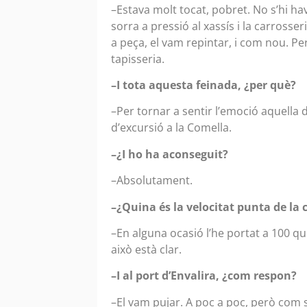
–Estava molt tocat, pobret. No s’hi hav
sorra a pressió al xassís i la carrosse
a peça, el vam repintar, i com nou. Però
tapisseria.
–I tota aquesta feinada, ¿per què?
–Per tornar a sentir l’emoció aquella
d’excursió a la Comella.
–¿I ho ha aconseguit?
–Absolutament.
–¿Quina és la velocitat punta de la 
–En alguna ocasió l’he portat a 100 q
això està clar.
–I al port d’Envalira, ¿com respon?
–El vam pujar. A poc a poc, però com