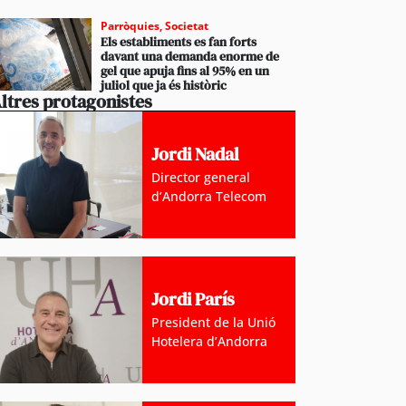
Parròquies
,
Societat
Els establiments es fan forts
davant una demanda enorme de
gel que apuja fins al 95% en un
juliol que ja és històric
ltres protagonistes
Jordi Nadal
Director general
d’Andorra Telecom
Jordi París
President de la Unió
Hotelera d’Andorra