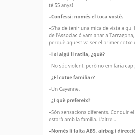
té 55 anys!
–Confessi: només el toca vostè.
–S’ha de tenir una mica de vista a qui l
de l’Associació vam anar a Tarragona, i
perquè aquest va ser el primer cotxe d
–I si algú li ratlla, ¿què?
–No sóc violent, però no em faria cap 
–¿El cotxe familiar?
–Un Cayenne.
–¿I què prefereix?
–Són sensacions diferents. Conduir el 
estarà amb la familia. L’altre…
–Només li falta ABS, airbag i direcci