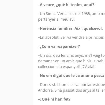
–A veure, ¿què hi tenim, aquí?
–Un Simca Versailles del 1955, amb mo
pertànyer al meu avi.
–Herència familiar. Així, qualsevol.
–En absolut. Se’l va vendre a principis 
–¿Com va reaparèixer?
–Un dia, deu fer cinc anys, me’l vaig to
demanar en un amic que hi viu si sabia 
col·leccionista espanyol! ¡D’Àvila!
–No em digui que le va anar a pescar
–Doncs sí. L’home es va portar estupen
Andorra. S’ha passat dos anys al talle
–¿Què hi han fet?