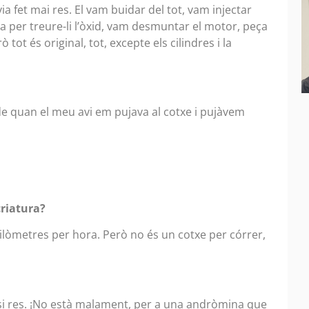
ia fet mai res. El vam buidar del tot, vam injectar
ria per treure-li l’òxid, vam desmuntar el motor, peça
 tot és original, tot, excepte els cilindres i la
 de quan el meu avi em pujava al cotxe i pujàvem
criatura?
uilòmetres per hora. Però no és un cotxe per córrer,
 si res. ¡No està malament, per a una andròmina que