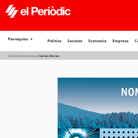
Política
Societat
Economia
Empresa
Cultur
Parroquies
Política
Societat
Economia
Empresa
C
Inici
»
Entrevistes
»
Carles Duran