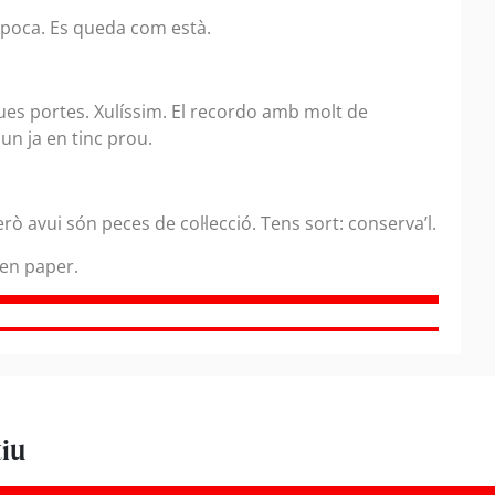
d’època. Es queda com està.
ues portes. Xulíssim. El recordo amb molt de
un ja en tinc prou.
 avui són peces de col·lecció. Tens sort: conserva’l.
 en paper.
tiu