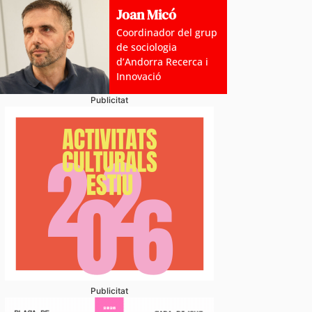
Joan Micó
Coordinador del grup
de sociologia
d’Andorra Recerca i
Innovació
Publicitat
Publicitat