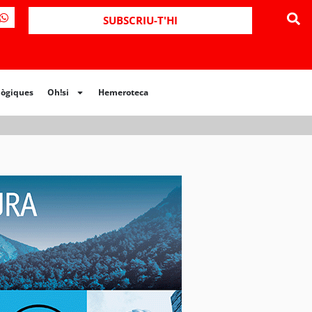
ues
Oh!si
Hemeroteca
SUBSCRIU-T'HI
lògiques
Oh!si
Hemeroteca