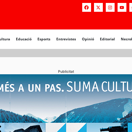
a
Educació
Esports
Entrevistes
Opinió
Editorial
Necrològiq
ultura
Educació
Esports
Entrevistes
Opinió
Editorial
Necro
Publicitat