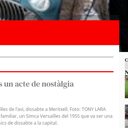
C
N
 un acte de nostàlgia
lles de l’avi, dissabte a Meritxell. Foto: TONY LARA
 familiar, un Simca Versailles del 1955 que va ser una
ics de dissabte a la capital.