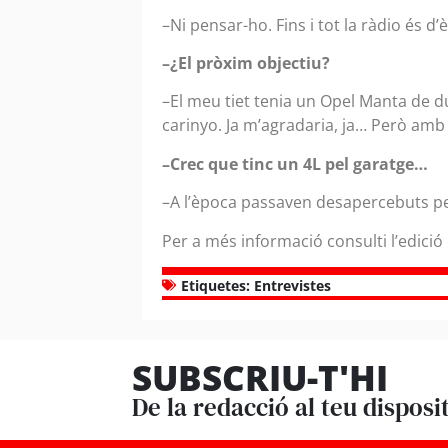
–Ni pensar-ho. Fins i tot la ràdio és 
–¿El pròxim objectiu?
–El meu tiet tenia un Opel Manta de d
carinyo. Ja m’agradaria, ja… Però amb 
–Crec que tinc un 4L pel garatge…
–A l’època passaven desapercebuts però
Per a més informació consulti l’edició
Etiquetes:
Entrevistes
SUBSCRIU-T'HI
De la redacció al teu disposi