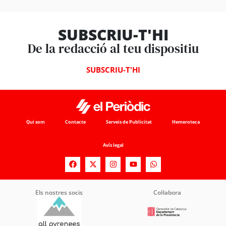
SUBSCRIU-T'HI
De la redacció al teu dispositiu
SUBSCRIU-T'HI
Qui som
Contacte
Serveis de Publicitat
Hemeroteca
Avís legal
Els nostres socis
Col·labora