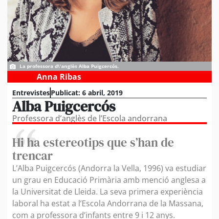
La professora d\'anglès Alba Puigcercós.
Anna Ribas
Entrevistes
Publicat:
6 abril, 2019
Alba Puigcercós
Professora d’anglès de l’Escola andorrana
Hi ha estereotips que s’han de
trencar
L’Alba Puigcercós (Andorra la Vella, 1996) va estudiar
un grau en Educació Primària amb menció anglesa a
la Universitat de Lleida. La seva primera experiència
laboral ha estat a l’Escola Andorrana de la Massana,
com a professora d’infants entre 9 i 12 anys.