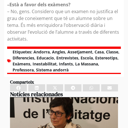
–Està a favor dels exàmens?
– No, gens. Considero que un examen no justifica el
grau de coneixement que té un alumne sobre un
tema. És més enriquidora l’observació diària i
observar l’evolució de l’alumne a través de diferents
activitats.
Etiquetes:
Andorra
,
Angles
,
Assetjament
,
Casa
,
Classe
,
Diferencies
,
Educacio
,
Entrevistes
,
Escola
,
Estereotips
,
Exàmens
,
Inestabilitat
,
Infants
,
La Massana
,
Professora
,
Sistema andorrà
Comparteix
Notícies relacionades