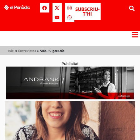
SUBSCRIU-
T'HI
Inici
»
Entrevistes
»
Alba Puigcercós
Publicitat