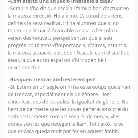
–Com afecta una situació inestable a casa?
–Sempre s’ha dit que escola i família han d’actuar en
la mateixa direcció. Ho afirmo. L’actitud dels nens
defineix la seva realitat. Hi ha alumnes que si no
tenen una situació favorable a casa, a l’escola hi
venen desmotivats perquè senten que el seu
progrés no té gens d’importància; d’altres, estant a
la mateixa situació, perceben l’escola com el seu lloc
ideal, ja que és un espai on s’hi troben bé i
desconnecten.
–Busquen trencar amb estereotips?
–Sí. Estem en un segle on hi ha estereotips que s’han
de trencar, especialment els de gènere. Hem
d’inculcar, des de les aules, la igualtat de gènere. No
hem de permetre que les noves generacions creixin
amb pensaments com «el rosa és de nena», «les
dones són les que netegen la llar». Tot i això, crec
que encara queda molt per fer en aquest àmbit.