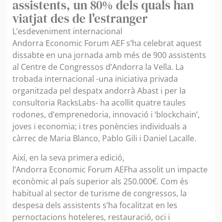
assistents, un 80% dels quals han
viatjat des de l'estranger
L’esdeveniment internacional
Andorra Economic Forum AEF s’ha celebrat aquest
dissabte en una jornada amb més de 900 assistents
al Centre de Congressos d’Andorra la Vella. La
trobada internacional -una iniciativa privada
organitzada pel despatx andorrà Abast i per la
consultoria RacksLabs- ha acollit quatre taules
rodones, d’emprenedoria, innovació i ‘blockchain’,
joves i economia; i tres ponències individuals a
càrrec de Maria Blanco, Pablo Gili i Daniel Lacalle.
Així, en la seva primera edició,
l’Andorra Economic Forum AEFha assolit un impacte
econòmic al país superior als 250.000€. Com és
habitual al sector de turisme de congressos, la
despesa dels assistents s’ha focalitzat en les
pernoctacions hoteleres, restauració, oci i