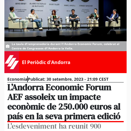
La taula d\'emprenedoria durant l\'Andorra Economic Forum, celebrat al
Centre de Congressos d\'Andorra la Vella.
El Periòdic d'Andorra
Economia
Publicat:
30 setembre, 2023 - 21:09 CEST
L’Andorra Economic Forum
AEF assoleix un impacte
econòmic de 250.000 euros al
país en la seva primera edició
L'esdeveniment ha reunit 900