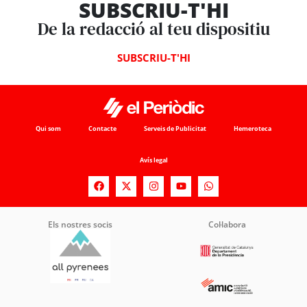
SUBSCRIU-T'HI
De la redacció al teu dispositiu
SUBSCRIU-T'HI
Qui som
Contacte
Serveis de Publicitat
Hemeroteca
Avís legal
Els nostres socis
Col·labora