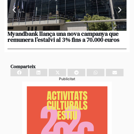
Myandbank llança una nova campanya que
Le
remunera l’estalvi al 3% fins a 70.000 euros
po
un
Comparteix
Publicitat