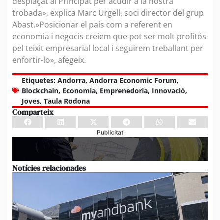
desplaçat al Principat per acudir a la nostra
trobada», explica Marc Urgell, soci director del grup
Abast.»Posicionar el país com a referent en
economia i negocis creiem que pot ser molt profitós
pel teixit empresarial local i seguirem treballant per
enfortir-lo», afegeix.
Etiquetes:
Andorra
,
Andorra Economic Forum
,
Blockchain
,
Economia
,
Emprenedoria
,
Innovació
,
Joves
,
Taula Rodona
Comparteix
Publicitat
Notícies relacionades