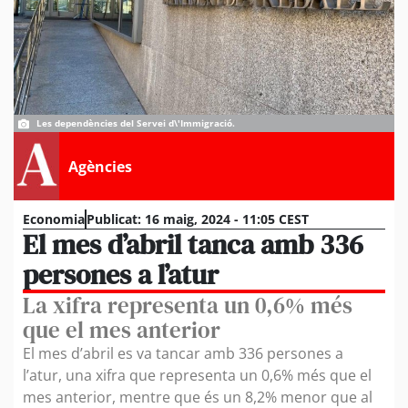
Les dependències del Servei d\'Immigració.
Agències
Economia
Publicat:
16 maig, 2024 - 11:05 CEST
El mes d’abril tanca amb 336
persones a l’atur
La xifra representa un 0,6% més
que el mes anterior
El mes d’abril es va tancar amb 336 persones a
l’atur, una xifra que representa un 0,6% més que el
mes anterior, mentre que és un 8,2% menor que al