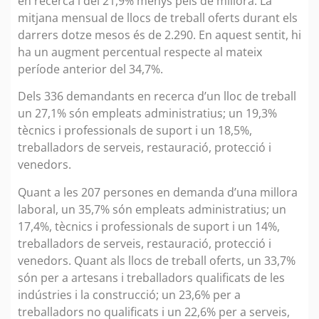
en recerca i del 21,9% menys pels de millora. La
mitjana mensual de llocs de treball oferts durant els
darrers dotze mesos és de 2.290. En aquest sentit, hi
ha un augment percentual respecte al mateix
període anterior del 34,7%.
Dels 336 demandants en recerca d’un lloc de treball
un 27,1% són empleats administratius; un 19,3%
tècnics i professionals de suport i un 18,5%,
treballadors de serveis, restauració, protecció i
venedors.
Quant a les 207 persones en demanda d’una millora
laboral, un 35,7% són empleats administratius; un
17,4%, tècnics i professionals de suport i un 14%,
treballadors de serveis, restauració, protecció i
venedors. Quant als llocs de treball oferts, un 33,7%
són per a artesans i treballadors qualificats de les
indústries i la construcció; un 23,6% per a
treballadors no qualificats i un 22,6% per a serveis,