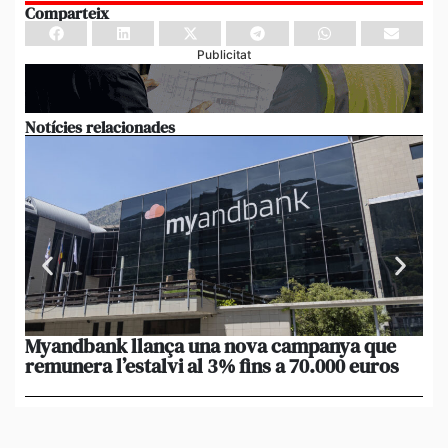
Comparteix
Publicitat
Notícies relacionades
Myandbank llança una nova campanya que
Le
remunera l’estalvi al 3% fins a 70.000 euros
po
un