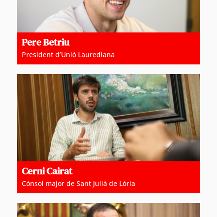
Pere Betriu
President d’Unió Laurediana
Cerni Cairat
Cònsol major de Sant Julià de Lòria