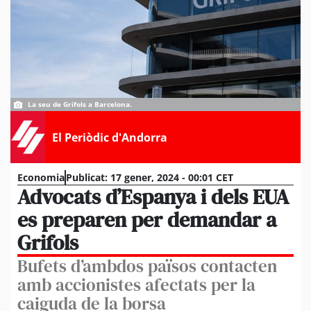
La seu de Grifols a Barcelona.
El Periòdic d'Andorra
Economia
Publicat:
17 gener, 2024 - 00:01 CET
Advocats d’Espanya i dels EUA
es preparen per demandar a
Grifols
Bufets d’ambdos països contacten
amb accionistes afectats per la
caiguda de la borsa