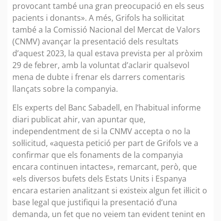
provocant també una gran preocupació en els seus
pacients i donants». A més, Grifols ha sol·licitat
també a la Comissió Nacional del Mercat de Valors
(CNMV) avançar la presentació dels resultats
d’aquest 2023, la qual estava prevista per al pròxim
29 de febrer, amb la voluntat d’aclarir qualsevol
mena de dubte i frenar els darrers comentaris
llançats sobre la companyia.
Els experts del Banc Sabadell, en l’habitual informe
diari publicat ahir, van apuntar que,
independentment de si la CNMV accepta o no la
sol·licitud, «aquesta petició per part de Grifols ve a
confirmar que els fonaments de la companyia
encara continuen intactes», remarcant, però, que
«els diversos bufets dels Estats Units i Espanya
encara estarien analitzant si existeix algun fet il·licit o
base legal que justifiqui la presentació d’una
demanda, un fet que no veiem tan evident tenint en