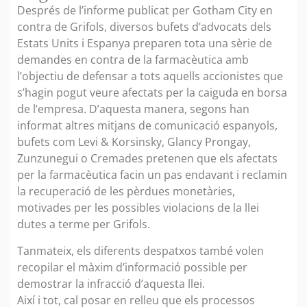
Després de l’informe publicat per Gotham City en
contra de Grifols, diversos bufets d’advocats dels
Estats Units i Espanya preparen tota una sèrie de
demandes en contra de la farmacèutica amb
l’objectiu de defensar a tots aquells accionistes que
s’hagin pogut veure afectats per la caiguda en borsa
de l’empresa. D’aquesta manera, segons han
informat altres mitjans de comunicació espanyols,
bufets com Levi & Korsinsky, Glancy Prongay,
Zunzunegui o Cremades pretenen que els afectats
per la farmacèutica facin un pas endavant i reclamin
la recuperació de les pèrdues monetàries,
motivades per les possibles violacions de la llei
dutes a terme per Grifols.
Tanmateix, els diferents despatxos també volen
recopilar el màxim d’informació possible per
demostrar la infracció d’aquesta llei.
Així i tot, cal posar en relleu que els processos