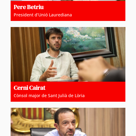
Pere Betriu
President d’Unió Laurediana
Cerni Cairat
Cònsol major de Sant Julià de Lòria