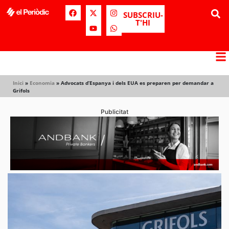
SUBSCRIU-
T'HI
Inici
»
Economia
»
Advocats d’Espanya i dels EUA es preparen per demandar a
Grifols
Publicitat