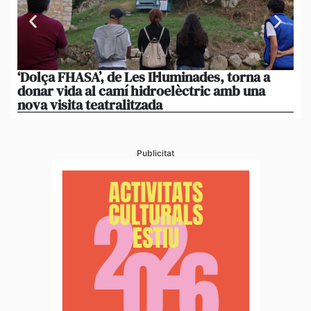
‘Dolça FHASA’, de Les Il·luminades, torna a
La
donar vida al camí hidroelèctric amb una
am
nova visita teatralitzada
‘An
Publicitat