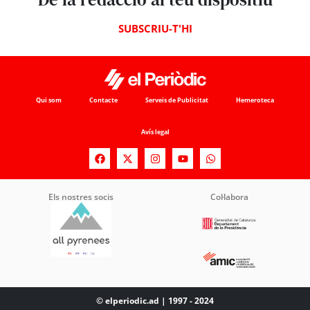
SUBSCRIU-T'HI
Qui som
Contacte
Serveis de Publicitat
Hemeroteca
Avís legal
Els nostres socis
Col·labora
© elperiodic.ad | 1997 - 2024