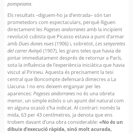
pompeiana
.
Els resultats –diguem-ho ja d’entrada– són tan
prometedors com espectaculars, perquè lliguen
directament les
Pageses andorranes
amb la incipient
revolució cubista que Picasso estava a punt d’armar
amb
Dues dones nues
(1906) i, sobretot,
Les senyoretes
del carrer Avinyó
(1907), les grans teles que havia de
pintar immediatament després de retornar a París,
sota la influència de l’experiència iniciàtica que havia
viscut al Pirineu. Aquesta és precisament la tesi
central que Boncompte defensarà dimecres a La
Llacuna. I no ens deixem enganyar per les
aparences:
Pageses andorranes
no és una obreta
menor, un simple esbós o un apunt del natural com
en alguna ocasió s’ha indicat. Al contrari: només la
mida, 63 per 43 centímetres, ja denota que ens
trobem davant d’una obra considerable:
«No és un
dibuix d’execució ràpida, sinó molt acurada,