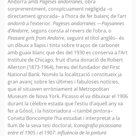
Andorra amb
Pageses andorranes
, obra
sorprenentment, conspícuament negligida –o
directament ignorada– a l’hora de fer balanç de l’art
andorrà
a l’exterior.
Pageses andorranes
—
Paysannes
d’Andorre
, segons consta al revers de l’obra, o
Peasant girls from Andorre
, seguint el títol anglès– és
un dibuix a llapis i tinta sobre traços de carbonet
amb guaix blanc que des del 1930 es conserva a l’Art
Institute de Chicago, fruit d’una donació de Robert
Allerton (1873-1964), hereu del fundador del First
National Bank. Només la localització constitueix ja
gran avanç sobre les últimes i fabuloses notícies,
que el situaven erròniament al Metropolitan
Museum de Nova York. Picasso el va dibuixar el 1906
durant la cèlebre estada que l’estiu d’aquell any va
fer a Gósol, i la historiadora –i també pintora–
Conxita Boncompte l’ha estudiat i interpretat a la
llum de la seva tesi doctoral,
Iconografia picassiana
entre el 1905 i el 1907: influència de la pintura