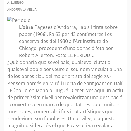
A. LUENGO
ANDORRA LA VELLA
L’obra
Pageses d’Andorra, llapis i tinta sobre
paper (1906). Fa 63 per 43 centímetres i es
conserva des del 1930 a l’Art Institute de
Chicago, procedent d’una donació feta per
Robert Allerton. Foto: EL PERIÒDIC
¿Què donaria qualsevol país, qualsevol ciutat o
qualsevol poble per veure el seu nom vinculat a una
de les obres clau del major artista del segle XX?
Pensem només en Miró i Horta de Sant Joan; en Dalí
i Púbol; o en Manolo Hugué i Ceret. Vet aquí un actiu
de primeríssim nivell per revaloritzar una destinació
i convertir-la en marca de qualitat: les oportunitats
turístiques, comercials i fins i tot artístiques que
s’endevinen són fabuloses. Un privilegi d’aquesta
magnitud sideral és el que Picasso li va regalar a