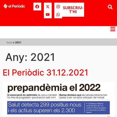
SUBSCRIU-
T'HI
Inici
»
2021
Any:
2021
El Periòdic 31.12.2021