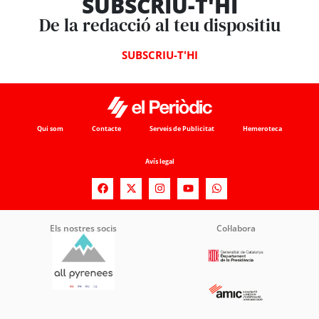
SUBSCRIU-T'HI
De la redacció al teu dispositiu
SUBSCRIU-T'HI
Qui som
Contacte
Serveis de Publicitat
Hemeroteca
Avís legal
Els nostres socis
Col·labora