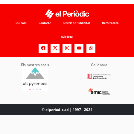
Qui som
Contacte
Serveis de Publicitat
Hemeroteca
Avís legal
Els nostres socis
Col·labora
© elperiodic.ad | 1997 - 2024