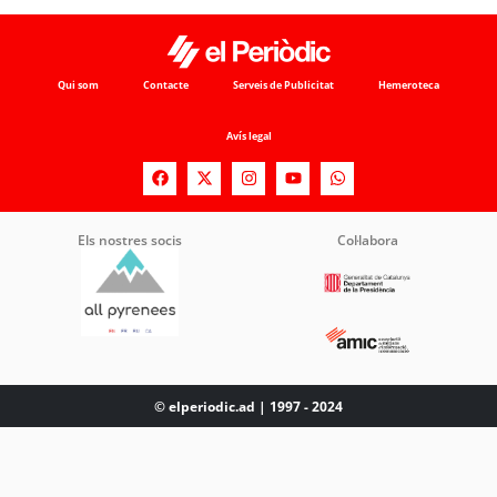
Qui som
Contacte
Serveis de Publicitat
Hemeroteca
Avís legal
Els nostres socis
Col·labora
© elperiodic.ad | 1997 - 2024