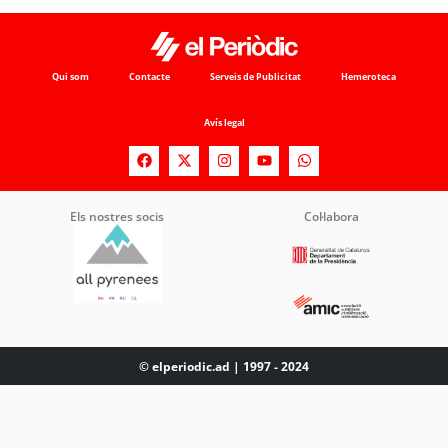
Qui som
Contacte
Serveis de Publicitat
Hemeroteca
Avís legal
Els nostres socis
Col·labora
© elperiodic.ad | 1997 - 2024