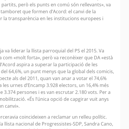
partits, però els punts en comú són rellevants», va
el tamboret que formen d’Acord: el canvi de la
er la transparència en les institucions europees i
a va liderar la llista parroquial del PS el 2015. Va
a com «molt forta», però va reconèixer que DA «està
’Acord aspira a superar la participació de les
 del 64,6%, un punt menys que la global dels comicis,
pecte als del 2011, quan van anar a votar el 74,6%
ts a les urnes d’Encamp 3.928 electors, un 16,4% més
de 3.374 persones i es van escrutar 2.180 vots. Per a
mobilització. «És l’única opció de capgirar vuit anys
n canvi».
rceravia coincideixen a reclamar un relleu polític.
 llista nacional de Progressistes-SDP, Sandra Cano,