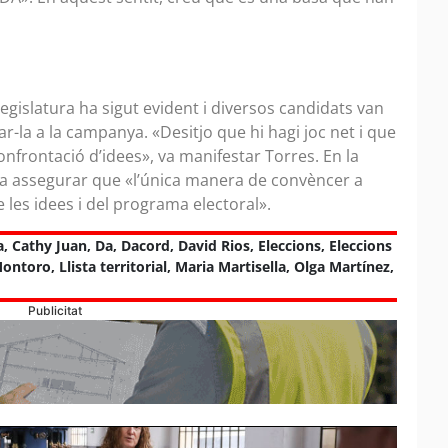
 legislatura ha sigut evident i diversos candidats van
r-la a la campanya. «Desitjo que hi hagi joc net i que
 confrontació d’idees», va manifestar Torres. En la
va assegurar que «l’única manera de convèncer a
 les idees i del programa electoral».
a
,
Cathy Juan
,
Da
,
Dacord
,
David Rios
,
Eleccions
,
Eleccions
Montoro
,
Llista territorial
,
Maria Martisella
,
Olga Martínez
,
Publicitat