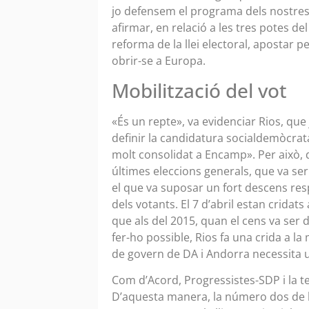
jo defensem el programa dels nostres 
afirmar, en relació a les tres potes d
reforma de la llei electoral, apostar p
obrir-se a Europa.
Mobilització del vot
«És un repte», va evidenciar Rios, que j
definir la candidatura socialdemòcrat
molt consolidat a Encamp». Per això, d
últimes eleccions generals, que va ser
el que va suposar un fort descens res
dels votants. El 7 d’abril estan crida
que als del 2015, quan el cens va ser 
fer-ho possible, Rios fa una crida a la 
de govern de DA i Andorra necessita u
Com d’Acord, Progressistes-SDP i la te
D’aquesta manera, la número dos de la