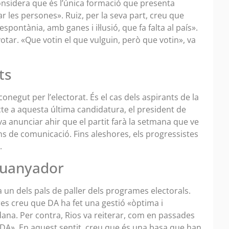
 considera que és l’única formació que presenta
 les persones». Ruiz, per la seva part, creu que
pontània, amb ganes i il·lusió, que fa falta al país».
otar. «Que votin el que vulguin, però que votin», va
uts
onegut per l’electorat. És el cas dels aspirants de la
cte a aquesta última candidatura, el president de
 anunciar ahir que el partit farà la setmana que ve
s de comunicació. Fins aleshores, els progressistes
.
 guanyador
a un dels pals de paller dels programes electorals.
es creu que DA ha fet una gestió «òptima i
dana. Per contra, Rios va reiterar, com en passades
 DA». En aquest sentit, creu que és una basa que han