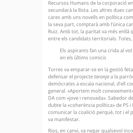
Recursos Humans de la corporació en
secundarà la llista. Les altres dues 
cares amb uns novells en política com
la seva part, comptarà amb l’única ca
Ruiz. Amb tot, la paritat va més enllà
entre els candidats territorials. Totes
Els aspirants fan una crida al vo
en els últims comicis
Torres va emparar-se en la gestió fe
defensar el projecte
taronja
a la parrò
demòcrates a escala nacional, d’ell co
general. «Aportem molt coneixement», v
DA com «jove i renovada». Sabedor de
dubte la «coherència política» de PS i
comunicar la coalició perquè, tot i el
va manifestar.
Rios, en canvi, va negar qualsevol inco