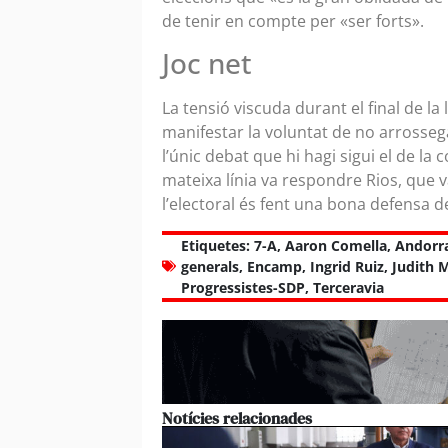
de tenir en compte per «ser forts».
Joc net
La tensió viscuda durant el final de la
manifestar la voluntat de no arrossega
l’únic debat que hi hagi sigui el de la
mateixa línia va respondre Rios, que 
l’electoral és fent una bona defensa de
Etiquetes:
7-A
,
Aaron Comella
,
Andorr
generals
,
Encamp
,
Ingrid Ruiz
,
Judith 
Progressistes-SDP
,
Terceravia
Notícies relacionades