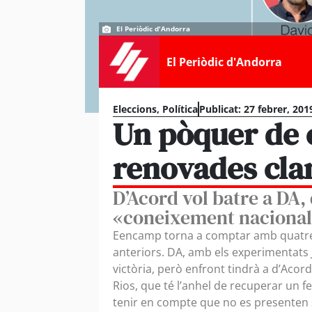
El Periòdic d'Andorra
El Periòdic d'Andorra
Eleccions
,
Política
Publicat:
27 febrer, 201
Un pòquer de 
renovades cl
D’Acord vol batre a DA,
«coneixement naciona
Eencamp torna a comptar amb quatre 
anteriors. DA, amb els experimentats Jo
victòria, però enfront tindrà a d’Acord
Rios, que té l’anhel de recuperar un fe
tenir en compte que no es presenten so