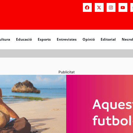
a
Educació
Esports
Entrevistes
Opinió
Editorial
Necrològiq
ultura
Educació
Esports
Entrevistes
Opinió
Editorial
Necro
Publicitat