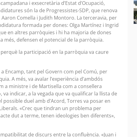
campadana i exsecretària d’Estat d’Ocupació,
candidatures són la de Progressistes-SDP, que renova
 Aaron Comella i Judith Montoro. La terceravia, per
ndidatura formada per dones: Olga Martínez i Ingrid
 que en altres parròquies i hi ha majoria de dones
, a més, defensen el potencial de la parròquia.
t perquè la participació en la parròquia va caure
ta a Encamp, tant pel Govern com pel Comú, per
quia. A més, va avalar l’experiència d’ambdós
m a ministre i de Martisella com a consellera
a indicar, a la vegada que va qualificar la llista de
l possible duel amb d’Acord, Torres va posar en
 Liberals. «Crec que tindran un problema per
 pacte dut a terme, tenen ideologies ben diferents»,
mpatibilitat de discurs entre la confluència. «Juan i