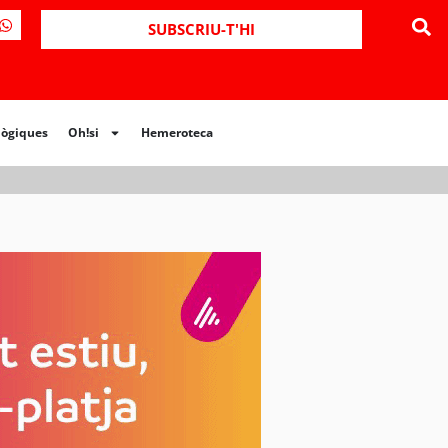
ues
Oh!si
Hemeroteca
SUBSCRIU-T'HI
lògiques
Oh!si
Hemeroteca