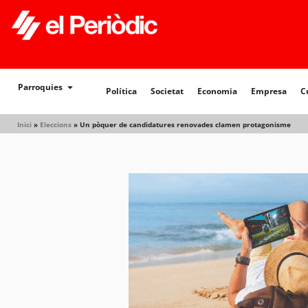
Política
Societat
Economia
Empresa
Cultur
Parroquies
Política
Societat
Economia
Empresa
C
Inici
»
Eleccions
»
Un pòquer de candidatures renovades clamen protagonisme