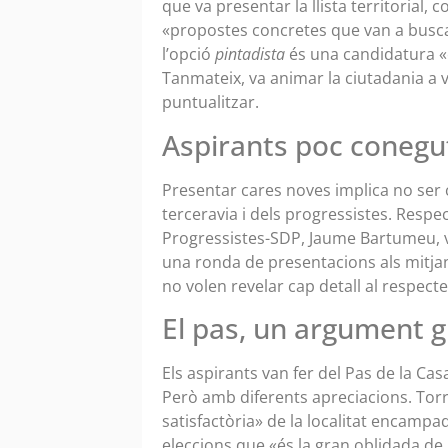
que va presentar la llista territorial,
«propostes concretes que van a buscar
l’opció
pintadista
és una candidatura «es
Tanmateix, va animar la ciutadania a v
puntualitzar.
Aspirants poc coneg
Presentar cares noves implica no ser c
terceravia i dels progressistes. Respe
Progressistes-SDP, Jaume Bartumeu, va
una ronda de presentacions als mitjan
no volen revelar cap detall al respecte
El pas, un argument
Els aspirants van fer del Pas de la Cas
Però amb diferents apreciacions. Torr
satisfactòria» de la localitat encampa
eleccions que «és la gran oblidada de