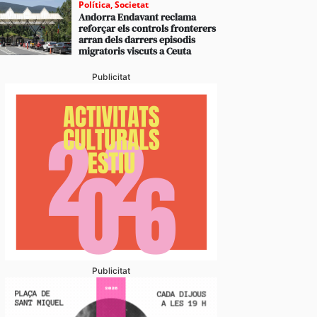
Política
,
Societat
Andorra Endavant reclama
reforçar els controls fronterers
arran dels darrers episodis
migratoris viscuts a Ceuta
Publicitat
Publicitat