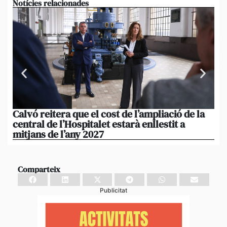
Notícies relacionades
Calvó reitera que el cost de l’ampliació de la
Po
central de l’Hospitalet estarà enllestit a
am
mitjans de l’any 2027
em
Comparteix
Publicitat