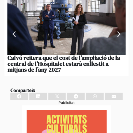
Calvó reitera que el cost de l’ampliació de la
Po
central de l’Hospitalet estarà enllestit a
am
mitjans de l’any 2027
em
Comparteix
Publicitat