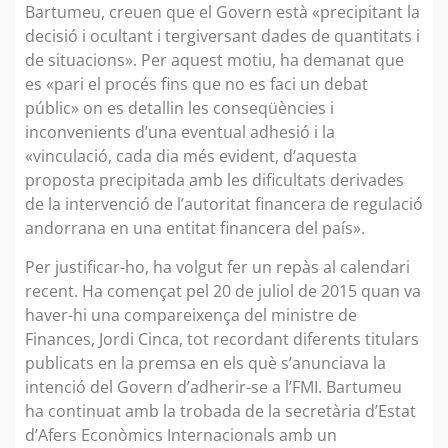
Bartumeu, creuen que el Govern està «precipitant la
decisió i ocultant i tergiversant dades de quantitats i
de situacions». Per aquest motiu, ha demanat que
es «pari el procés fins que no es faci un debat
públic» on es detallin les conseqüències i
inconvenients d’una eventual adhesió i la
«vinculació, cada dia més evident, d’aquesta
proposta precipitada amb les dificultats derivades
de la intervenció de l’autoritat financera de regulació
andorrana en una entitat financera del país».
Per justificar-ho, ha volgut fer un repàs al calendari
recent. Ha començat pel 20 de juliol de 2015 quan va
haver-hi una compareixença del ministre de
Finances, Jordi Cinca, tot recordant diferents titulars
publicats en la premsa en els què s’anunciava la
intenció del Govern d’adherir-se a l’FMI. Bartumeu
ha continuat amb la trobada de la secretària d’Estat
d’Afers Econòmics Internacionals amb un