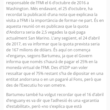
responsable de l’FMI el 6 d’octubre de 2016 a
Washington. Més endavant, el 25 d’octubre, ha
recordat la publicació d’una nota que explicava la
visita a l’FMI i la importància de formar-ne part. És en
aquesta reunió on es publicava que la quota
d’Andorra seria de 2,5 vegades la què paga
actualment San Marino. L’any següent, el 24 d’abril
de 2017, es va informar que la quota prevista seria
de 167 milions de dòlars. És aquí on comença
«l’engany», segons Bartumeu, ja que el Govern
informa que només s’haurà de pagar el 25% en la
moneda virtual de l’FMI. Des d’SDP van voler
ressaltar que el 75% restant s’ha de dipositar en una
entitat andorrana o en un pagaré al Fons, però que
des de l’Executiu ho van ometre.
Bartumeu també ha volgut recordar que el 16 d’abril
d’enguany es va dir que l’adhesió és una «garantia
d’estabilitat», però «no s’explica que està