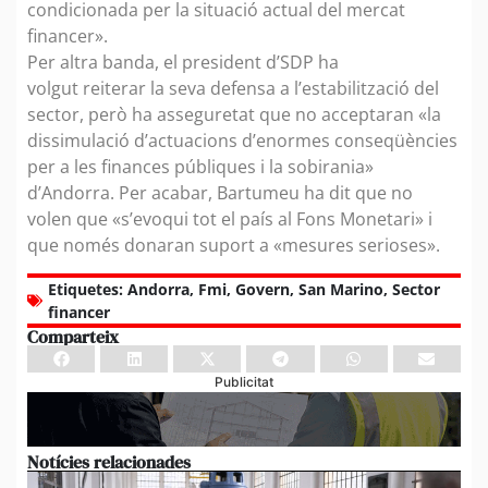
condicionada per la situació actual del mercat
financer».
Per altra banda, el president d’SDP ha
volgut reiterar la seva defensa a l’estabilització del
sector, però ha asseguretat que no acceptaran «la
dissimulació d’actuacions d’enormes conseqüències
per a les finances públiques i la sobirania»
d’Andorra. Per acabar, Bartumeu ha dit que no
volen que «s’evoqui tot el país al Fons Monetari» i
que només donaran suport a «mesures serioses».
Etiquetes:
Andorra
,
Fmi
,
Govern
,
San Marino
,
Sector
financer
Comparteix
Publicitat
Notícies relacionades