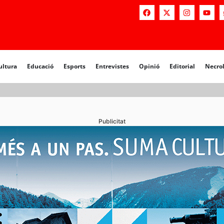
a
Educació
Esports
Entrevistes
Opinió
Editorial
Necrològiq
ultura
Educació
Esports
Entrevistes
Opinió
Editorial
Necro
Publicitat