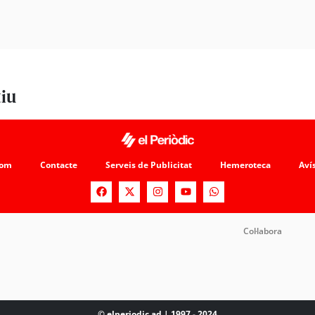
tiu
som
Contacte
Serveis de Publicitat
Hemeroteca
Avís
Col·labora
© elperiodic.ad | 1997 - 2024