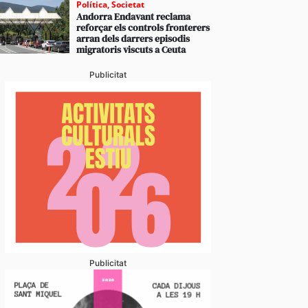
Política
,
Societat
Andorra Endavant reclama
reforçar els controls fronterers
arran dels darrers episodis
migratoris viscuts a Ceuta
Publicitat
Publicitat