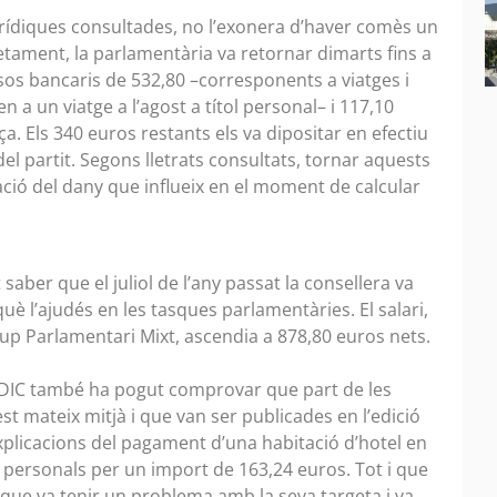
urídiques consultades, no l’exonera d’haver comès un
etament, la parlamentària va retornar dimarts fins a
ssos bancaris de 532,80 –corresponents a viatges i
 a un viatge a l’agost a títol personal– i 117,10
a. Els 340 euros restants els va dipositar en efectiu
el partit. Segons lletrats consultats, tornar aquests
ació del dany que influeix en el moment de calcular
aber que el juliol de l’any passat la consellera va
què l’ajudés en les tasques parlamentàries. El salari,
up Parlamentari Mixt, ascendia a 878,80 euros nets.
DIC també ha pogut comprovar que part de les
t mateix mitjà i que van ser publicades en l’edició
explicacions del pagament d’una habitació d’hotel en
 personals per un import de 163,24 euros. Tot i que
que va tenir un problema amb la seva targeta i va