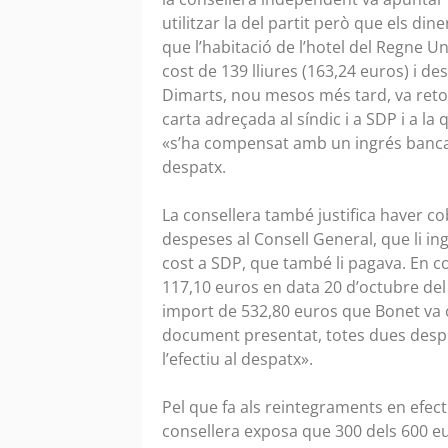
utilitzar la del partit però que els d
que l’habitació de l’hotel del Regne U
cost de 139 lliures (163,24 euros) i de
Dimarts, nou mesos més tard, va retor
carta adreçada al síndic i a SDP i a la
«s’ha compensat amb un ingrés bancari 
despatx.
La consellera també justifica haver co
despeses al Consell General, que li in
cost a SDP, que també li pagava. En co
117,10 euros en data 20 d’octubre del 
import de 532,80 euros que Bonet va
document presentat, totes dues despe
l’efectiu al despatx».
Pel que fa als reintegraments en efecti
consellera exposa que 300 dels 600 eu