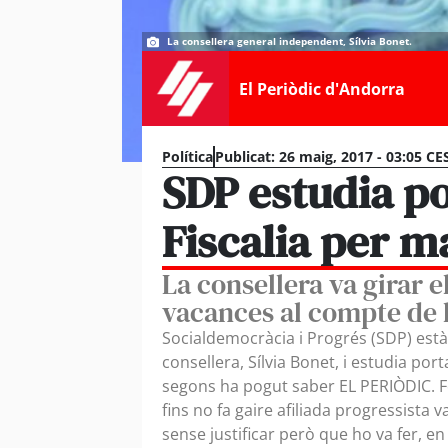
La consellera general independent, Sílvia Bonet.
El Periòdic d'Andorra
Política
Publicat:
26 maig, 2017 - 03:05 CE
SDP estudia po
Fiscalia per m
La consellera va girar el
vacances al compte de 
Socialdemocràcia i Progrés (SDP) està 
consellera, Sílvia Bonet, i estudia port
segons ha pogut saber EL PERIÒDIC. F
fins no fa gaire afiliada progressista 
sense justificar però que ho va fer, e