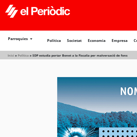
Política
Societat
Economia
Empresa
Cultur
Parroquies
Política
Societat
Economia
Empresa
C
Inici
»
Política
»
SDP estudia portar Bonet a la Fiscalia per malversació de fons