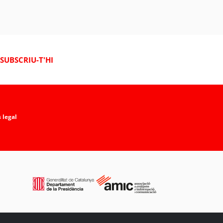
SUBSCRIU-T'HI
 legal