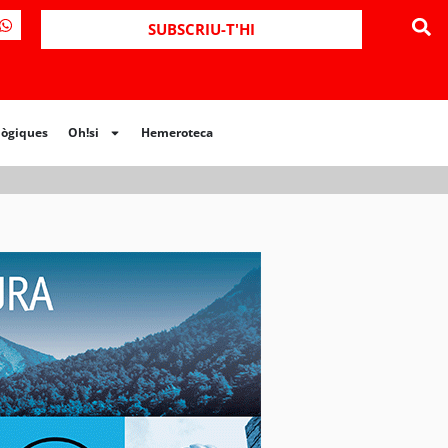
ues
Oh!si
Hemeroteca
SUBSCRIU-T'HI
lògiques
Oh!si
Hemeroteca