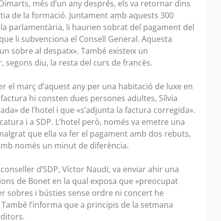
Dimarts, més d’un any després, els va retornar dins
bústia de la formació. Juntament amb aquests 300
 la parlamentària, li haurien sobrat del pagament del
 que li subvenciona el Consell General. Aquesta
 un sobre al despatx». També existeix un
 segons diu, la resta del curs de francès.
er el març d’aquest any per una habitació de luxe en
factura hi consten dues persones adultes, Sílvia
da» de l’hotel i que «s’adjunta la factura corregida».
catura i a SDP. L’hotel però, només va emetre una
malgrat que ella va fer el pagament amb dos rebuts,
s amb només un minut de diferència.
l conseller d’SDP, Víctor Naudi, va enviar ahir una
icacions de Bonet en la qual exposa que «preocupat
r sobres i bústies sense ordre ni concert he
. També l’informa que a principis de la setmana
ditors.