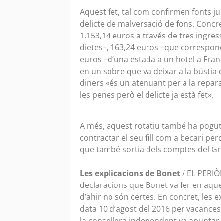
Aquest fet, tal com confirmen fonts j
delicte de malversació de fons. Concr
1.153,14 euros a través de tres ingre
dietes–, 163,24 euros –que corresponen
euros –d’una estada a un hotel a Franç
en un sobre que va deixar a la bústia d
diners «és un atenuant per a la repar
les penes però el delicte ja està fet».
A més, aquest rotatiu també ha pogut s
contractar el seu fill com a becari per
que també sortia dels comptes del Gr
Les explicacions de Bonet
/ EL PERIÒ
declaracions que Bonet va fer en aques
d’ahir no són certes. En concret, les 
data 10 d’agost del 2016 per vacances
la consellera independent va apuntar 