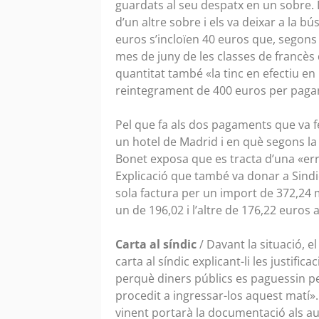
guardats al seu despatx en un sobre. 
d’un altre sobre i els va deixar a la 
euros s’incloïen 40 euros que, segons
mes de juny de les classes de francès
quantitat també «la tinc en efectiu en
reintegrament de 400 euros per pagar,
Pel que fa als dos pagaments que va f
un hotel de Madrid i en què segons la 
Bonet exposa que es tracta d’una «erra
Explicació que també va donar a Sindi
sola factura per un import de 372,24 
un de 196,02 i l’altre de 176,22 euro
Carta al síndic
/ Davant la situació, e
carta al síndic explicant-li les justif
perquè diners públics es paguessin pe
procedit a ingressar-los aquest matí»
vinent portarà la documentació als au