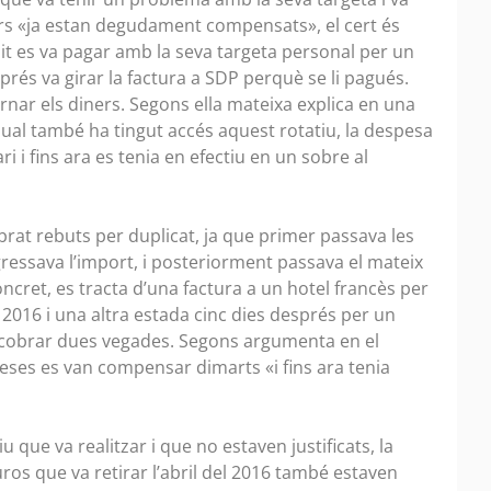
iners «ja estan degudament compensats», el cert és
nit es va pagar amb la seva targeta personal per un
sprés va girar la factura a SDP perquè se li pagués.
nar els diners. Segons ella mateixa explica en una
 qual també ha tingut accés aquest rotatiu, la despesa
i fins ara es tenia en efectiu en un sobre al
brat rebuts per duplicat, ja que primer passava les
gressava l’import, i posteriorment passava el mateix
ncret, es tracta d’una factura a un hotel francès per
2016 i una altra estada cinc dies després per un
 cobrar dues vegades. Segons argumenta en el
ses es van compensar dimarts «i fins ara tenia
u que va realitzar i que no estaven justificats, la
ros que va retirar l’abril del 2016 també estaven