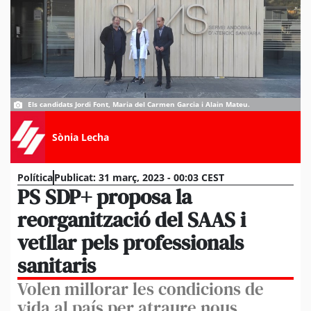
Els candidats Jordi Font, Maria del Carmen Garcia i Alain Mateu.
Sònia Lecha
Política
Publicat:
31 març, 2023 - 00:03 CEST
PS SDP+ proposa la
reorganització del SAAS i
vetllar pels professionals
sanitaris
Volen millorar les condicions de
vida al país per atraure nous