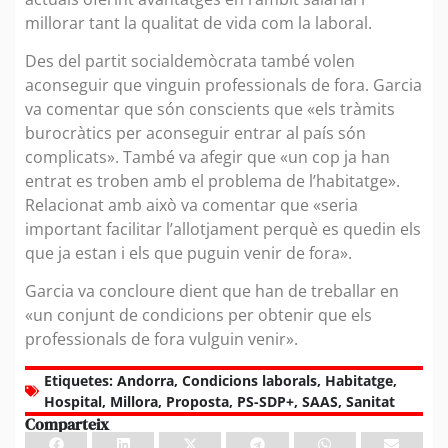
millorar tant la qualitat de vida com la laboral.
Des del partit socialdemòcrata també volen
aconseguir que vinguin professionals de fora. Garcia
va comentar que són conscients que «els tràmits
burocràtics per aconseguir entrar al país són
complicats». També va afegir que «un cop ja han
entrat es troben amb el problema de l’habitatge».
Relacionat amb això va comentar que «seria
important facilitar l’allotjament perquè es quedin els
que ja estan i els que puguin venir de fora».
Garcia va concloure dient que han de treballar en
«un conjunt de condicions per obtenir que els
professionals de fora vulguin venir».
Etiquetes:
Andorra
,
Condicions laborals
,
Habitatge
,
Hospital
,
Millora
,
Proposta
,
PS-SDP+
,
SAAS
,
Sanitat
Comparteix