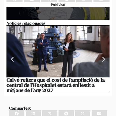
Publicitat
Notícies relacionades
Calvó reitera que el cost de l’ampliació de la
Po
central de l’Hospitalet estarà enllestit a
am
mitjans de l’any 2027
em
Comparteix