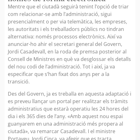
Mentre que el ciutadà seguirà tenint l’opció de triar
com relacionar-se amb l’administració, sigui
presencialment o per via telemàtica, les empreses,
les autoritats i els treballadors públics no tindran
alternativa: només processos electrònics. Així va
anunciar-ho ahir el secretari general del Govern,
Jordi Casadevall, en la roda de premsa posterior al
Consell de Ministres en què va desglossar els detalls
del nou codi de l’administració. Tot i així, ja va
especificar que s’han fixat dos anys per a la
transició.
Des del Govern, ja es treballa en aquesta adaptació i
es preveu llançar un portal per realitzar els tràmits
administratius que estarà operatiu les 24 hores del
dia i els 365 dies de l’any. «Amb aquest nou espai
guanyarem en una administració més propera al
ciutadà», va remarcar Casadevall. I el ministre
Portaveu, Jordi Cinca, va afegir que es tracta