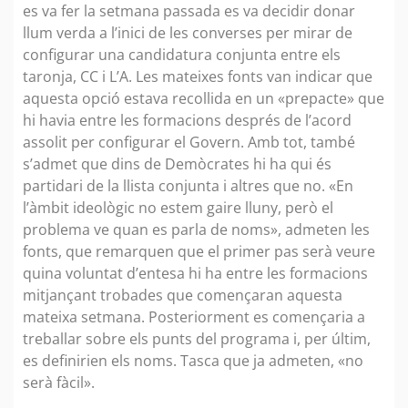
es va fer la setmana passada es va decidir donar
llum verda a l’inici de les converses per mirar de
configurar una candidatura conjunta entre els
taronja, CC i L’A. Les mateixes fonts van indicar que
aquesta opció estava recollida en un «prepacte» que
hi havia entre les formacions després de l’acord
assolit per configurar el Govern. Amb tot, també
s’admet que dins de Demòcrates hi ha qui és
partidari de la llista conjunta i altres que no. «En
l’àmbit ideològic no estem gaire lluny, però el
problema ve quan es parla de noms», admeten les
fonts, que remarquen que el primer pas serà veure
quina voluntat d’entesa hi ha entre les formacions
mitjançant trobades que començaran aquesta
mateixa setmana. Posteriorment es començaria a
treballar sobre els punts del programa i, per últim,
es definirien els noms. Tasca que ja admeten, «no
serà fàcil».