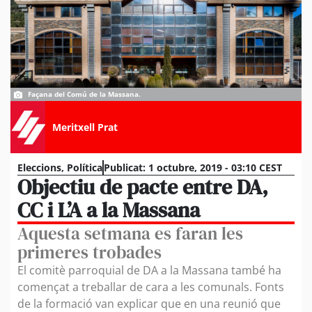
Façana del Comú de la Massana.
Meritxell Prat
Eleccions
,
Política
Publicat:
1 octubre, 2019 - 03:10 CEST
Objectiu de pacte entre DA,
CC i L’A a la Massana
Aquesta setmana es faran les
primeres trobades
El comitè parroquial de DA a la Massana també ha
començat a treballar de cara a les comunals. Fonts
de la formació van explicar que en una reunió que