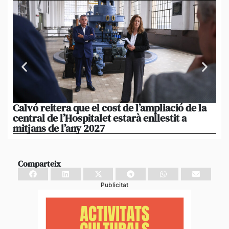
Calvó reitera que el cost de l’ampliació de la
Po
central de l’Hospitalet estarà enllestit a
am
mitjans de l’any 2027
em
Comparteix
Publicitat