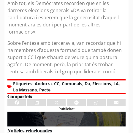
Amb tot, els Demòcrates recorden que en les
darreres eleccions generals «DA va retirar la
candidatura i esperem que la generositat d’aquell
moment ara es doni per part de les altres
formacions».
Sobre l’entesa amb terceravia, van recordar que hi
ha membres d’aquesta formació que també donen
suport a CC i que s’haurà de veure quina postura
agafen. De moment, però, la prioritat és trobar
l’entesa amb liberals i el grup que lidera el comú.
Etiquetes:
Andorra
,
CC
,
Comunals
,
Da
,
Eleccions
,
LA
,
La Massana
,
Pacte
Comparteix
Publicitat
Notícies relacionades