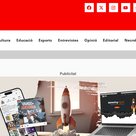
a
Educació
Esports
Entrevistes
Opinió
Editorial
Necrològiq
ultura
Educació
Esports
Entrevistes
Opinió
Editorial
Necro
Publicitat