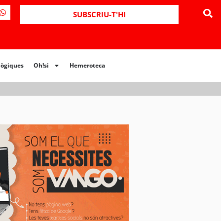
ues
Oh!si
Hemeroteca
SUBSCRIU-T'HI
lògiques
Oh!si
Hemeroteca