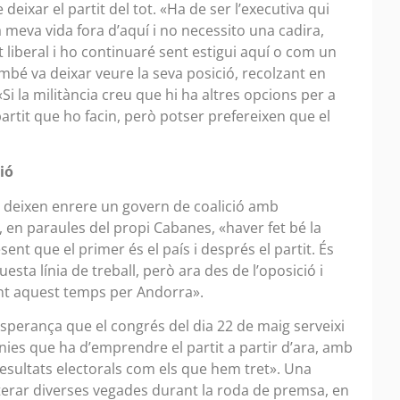
eixar el partit del tot. «Ha de ser l’executiva qui
la meva vida fora d’aquí i no necessito una cadira,
 liberal i ho continuaré sent estigui aquí o com un
mbé va deixar veure la seva posició, recolzant en
 «Si la militància creu que hi ha altres opcions per a
artit que ho facin, però potser prefereixen que el
ió
ra deixen enrere un govern de coalició amb
en paraules del propi Cabanes, «haver fet bé la
ent que el primer és el país i després el partit. És
esta línia de treball, però ara des de l’oposició i
ant aquest temps per Andorra».
l’esperança que el congrés del dia 22 de maig serveixi
ínies que ha d’emprendre el partit a partir d’ara, amb
 resultats electorals com els que hem tret». Una
iterar diverses vegades durant la roda de premsa, en