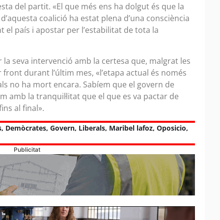
resta del partit. «El que més ens ha dolgut és que la
rg d’aquesta coalició ha estat plena d’una consciència
 el país i apostar per l’estabilitat de tota la
r la seva intervenció amb la certesa que, malgrat les
r front durant l’últim mes, «l’etapa actual és només
rals no ha mort encara. Sabíem que el govern de
m amb la tranquil·litat que el que es va pactar de
ns al final».
s
,
Demòcrates
,
Govern
,
Liberals
,
Maribel lafoz
,
Oposicio
,
Publicitat