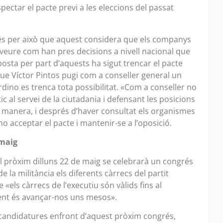
ectar el pacte previ a les eleccions del passat
i és per això que aquest considera que els companys
n veure com han pres decisions a nivell nacional que
posta per part d’aquests ha sigut trencar el pacte
 que Víctor Pintos pugi com a conseller general un
dino es trenca tota possibilitat. «Com a conseller no
stic al servei de la ciutadania i defensant les posicions
ta manera, i després d’haver consultat els organismes
no acceptar el pacte i mantenir-se a l’oposició.
 maig
l pròxim dilluns 22 de maig se celebrarà un congrés
e la militància els diferents càrrecs del partit
ue «els càrrecs de l’executiu són vàlids fins al
fent és avançar-nos uns mesos».
 candidatures enfront d’aquest pròxim congrés,