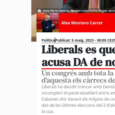
Josep Maria Cabanes, Maribel Lafoz i Víctor Pintos, dura
Alex Montero Carrer
Política
Publicat:
5 maig, 2023 - 00:05 CES
Liberals es que
acusa DA de no
Un congrés amb tota la 
d’aquesta els càrrecs de
Liberals ha decidit trencar amb Demòc
incomplert el pacte establert entre am
Cabanes ahir davant els mitjans de 
des de les últimes eleccions del 2 d’ab
la cua.