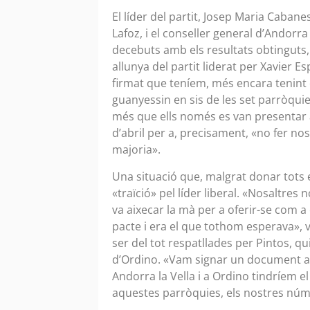
El líder del partit, Josep Maria Caban
Lafoz, i el conseller general d’Andorra
decebuts amb els resultats obtinguts
allunya del partit liderat per Xavier 
firmat que teníem, més encara tenint 
guanyessin en sis de les set parròqu
més que ells només es van presentar a 
d’abril per a, precisament, «no fer n
majoria».
Una situació que, malgrat donar tots 
«traïció» pel líder liberal. «Nosaltres
va aixecar la mà per a oferir-se com a
pacte i era el que tothom esperava»,
ser del tot respatllades per Pintos, qui
d’Ordino. «Vam signar un document am
Andorra la Vella i a Ordino tindríem el 
aquestes parròquies, els nostres núm