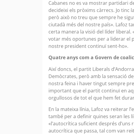
Cabanes no es va mostrar partidari de d
decideixi els pròxims càrrecs. Jo tinc 
però això no treu que sempre he sigut
ciutadà més del nostre país». Lafoz ta
certa manera la visió del líder liberal.
votar més oportunes per a liderar el p
nostre president continuï sent-ho».
Quatre anys com a Govern de coalic
Així doncs, el partit Liberals d’Andor
Demòcrates, però amb la sensació de, 
nostra feina i haver tingut sempre pres
important que el partit continuï en aqu
orgullosos de tot el que hem fet dur
En la mateixa línia, Lafoz va reiterar 
també per a definir quines seran les l
«l’autocrítica suficient després d’uns
autocrítica que passa, tal com van re