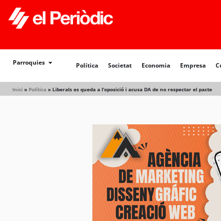
Política
Societat
Economia
Empresa
Cultur
Parroquies
Política
Societat
Economia
Empresa
C
Inici
»
Política
»
Liberals es queda a l’oposició i acusa DA de no respectar el pacte