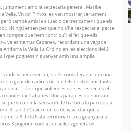
es, juntament amb la secretaria general, Maribel
 la Vella, Víctor Pintos, es van mostrar certament
, però també amb la situació de trencament que els
Espot. «Ningú entén per què no s’ha respectat el pacte
en compte que hem contribuït al fet que ells
ies», va esmentar Cabanes, recordant una vegada
Andorra la Vella i a Ordino en les eleccions del 2
osa i que poguessin guanyar amb una àmplia
els indicis per a ser-ho, no és considerada com una
 no som gent de cadires ni cap dels nostres militants
 candidat. L’únic que volíem és que es respectés el
 va manifestar Cabanes. Unes paraules que no van
 sí que va tenir la sensació de traïció a la parròquia
b el cap de Govern on es deixava clar que a
número 3 de la llista territorial i si es guanyava a
eros 3 pujarien com a consellers generals».