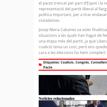
el pacte trencat per part d’Espot i la 
representació del partit liberal al lla
política important, per a tirar endavant
ciutadania».
Josep Maria Cabanes va voler finalitza
situacions a les quals han hagut de fe
una etapa més del partit, ja que Libe
coalició tenia un cost, però ens quede
cara a les eleccions ho hem complert fi
Etiquetes:
Coalicio
,
Congrés
,
Conseller
Pacte
Notícies relacionades