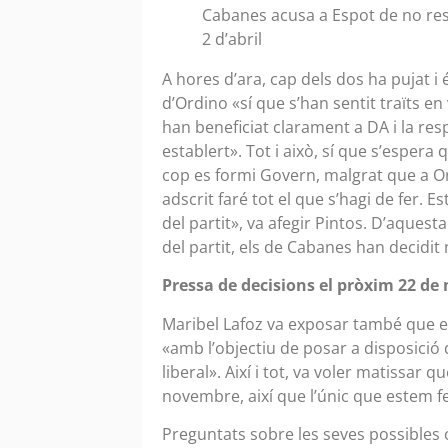
Cabanes acusa a Espot de no resp
2 d’abril
A hores d’ara, cap dels dos ha pujat 
d’Ordino «sí que s’han sentit traïts e
han beneficiat clarament a DA i la res
establert». Tot i això, sí que s’espera
cop es formi Govern, malgrat que a Or
adscrit faré tot el que s’hagi de fer. E
del partit», va afegir Pintos. D’aques
del partit, els de Cabanes han decidit 
Pressa de decisions el pròxim 22 de
Maribel Lafoz va exposar també que e
«amb l’objectiu de posar a disposició d
liberal». Així i tot, va voler matissar q
novembre, així que l’únic que estem 
Preguntats sobre les seves possibles