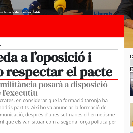
nt la roda de premsa d’ahir.
T
da a l’oposició i
C
 respectar el pacte
E
militància posarà a disposició
 l’executiu
rates, en considerar que la formació taronja ha
bdós partits. Així ho va anunciar la formació de
comunicació, després d’unes setmanes d’hermetisme
ril que els van situar com a segona força política per