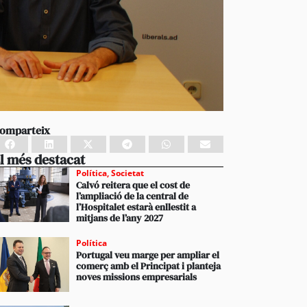
omparteix
l més destacat
Política
,
Societat
Calvó reitera que el cost de
l’ampliació de la central de
l’Hospitalet estarà enllestit a
mitjans de l’any 2027
Política
Portugal veu marge per ampliar el
comerç amb el Principat i planteja
noves missions empresarials