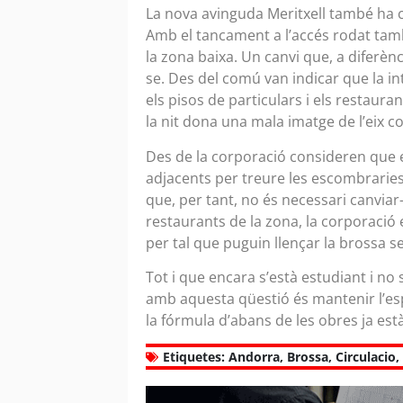
La nova avinguda Meritxell també ha co
Amb el tancament a l’accés rodat tamb
la zona baixa. Un canvi que, a diferèn
se. Des del comú van indicar que la int
els pisos de particulars i els restaura
la nit dona una mala imatge de l’eix c
Des de la corporació consideren que e
adjacents per treure les escombraries
que, per tant, no és necessari canviar
restaurants de la zona, la corporació
per tal que puguin llençar la brossa se
Tot i que encara s’està estudiant i no
amb aquesta qüestió és mantenir l’espa
la fórmula d’abans de les obres ja est
Etiquetes:
Andorra
,
Brossa
,
Circulacio
,