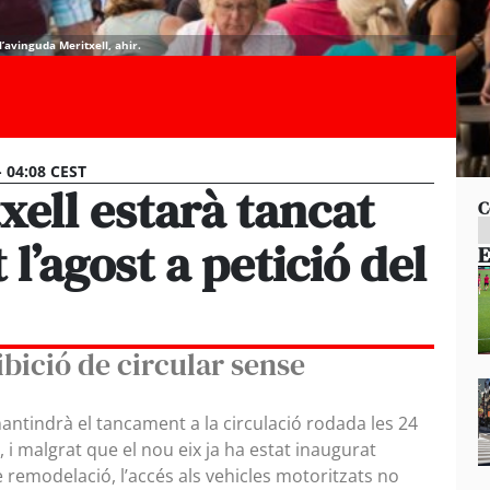
l’avinguda Meritxell, ahir.
- 04:08 CEST
xell estarà tancat
C
 l’agost a petició del
E
ibició de circular sense
mantindrà el tancament a la circulació rodada les 24
t, i malgrat que el nou eix ja ha estat inaugurat
remodelació, l’accés als vehicles motoritzats no