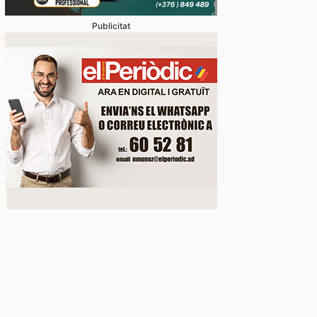
Publicitat
dua de presència del català en el sector turístic ev
s queixes de residents i visitants