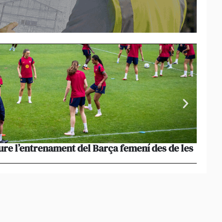
ure l’entrenament del Barça femení des de les
La pèr
més le