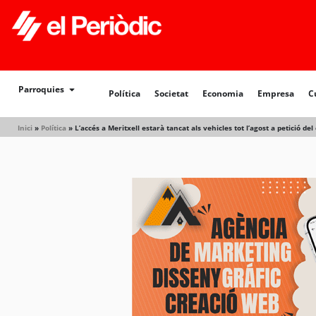
Política
Societat
Economia
Empresa
Cultur
Parroquies
Política
Societat
Economia
Empresa
C
Inici
»
Política
»
L’accés a Meritxell estarà tancat als vehicles tot l’agost a petició de