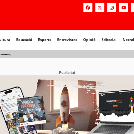
a
Educació
Esports
Entrevistes
Opinió
Editorial
Necrològiq
ultura
Educació
Esports
Entrevistes
Opinió
Editorial
Necro
l comerç
Publicitat