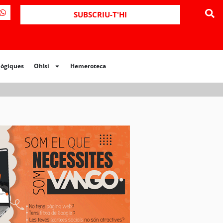
ues
Oh!si
Hemeroteca
SUBSCRIU-T'HI
lògiques
Oh!si
Hemeroteca