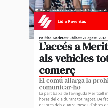
Diversos turistes passegen al costat de les terrasses de 
Lídia Raventós
Política
,
Societat
Publicat:
21 agost, 2018 
L’accés a Merit
als vehicles tot
comerç
El comú allarga la proh
comunicar-ho
La part baixa de l’avinguda Meritxell 
hores del dia durant tot l’agost. De fe
després dels quatre mesos d’obres de 