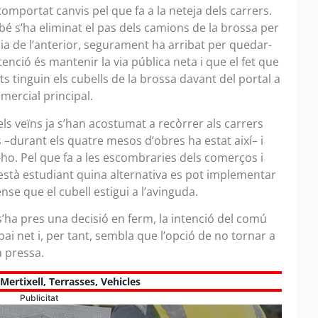
mportat canvis pel que fa a la neteja dels carrers.
é s’ha eliminat el pas dels camions de la brossa per
cia de l’anterior, segurament ha arribat per quedar-
enció és mantenir la via pública neta i que el fet que
nts tinguin els cubells de la brossa davant del portal a
omercial principal.
ls veïns ja s’han acostumat a recòrrer als carrers
 –durant els quatre mesos d’obres ha estat així– i
-ho. Pel que fa a les escombraries dels comerços i
 està estudiant quina alternativa es pot implementar
nse que el cubell estigui a l’avinguda.
 s’ha pres una decisió en ferm, la intenció del comú
i net i, per tant, sembla que l’opció de no tornar a
à pressa.
Mertixell
,
Terrasses
,
Vehicles
Publicitat