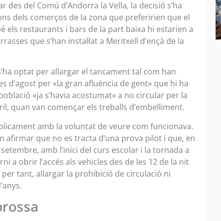
r des del Comú d’Andorra la Vella, la decisió s’ha
ons dels comerços de la zona que preferirien que el
els restaurants i bars de la part baixa hi estarien a
rrasses que s’han instal·lat a Meritxell d’ençà de la
s’ha optat per allargar el tancament tal com han
 d’agost per «la gran afluència de gent» que hi ha
població «ja s’havia acostumat» a no circular per la
ril, quan van començar els treballs d’embelliment.
úblicament amb la voluntat de veure com funcionava.
n afirmar que no es tracta d’una prova pilot i que, en
l setembre, amb l’inici del curs escolar i la tornada a
ni a obrir l’accés als vehicles des de les 12 de la nit
 per tant, allargar la prohibició de circulació ni
d’anys.
 brossa