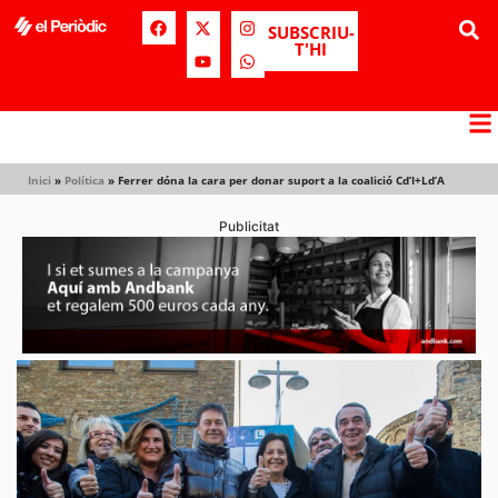
SUBSCRIU-
T'HI
Inici
»
Política
»
Ferrer dóna la cara per donar suport a la coalició Cd’I+Ld’A
Publicitat