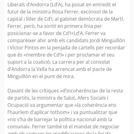
Liberals d’Andorra (Ld’A), ha posat en entredit el
futur de la ministra Rosa Ferrer, excònsol de la
capital i líder de Cd’I, al gabinet demòcrata de Martí.
Ferrer, però, ha sortit en primera línia per
posicionar-se a favor de Cd’I+Ld’A. Ferrer va
comparèixer ahir amb els candidats Jordi Minguillón
i Víctor Pintos en la penjada de cartells per recordar
que és «membre de Cd’I» i per proclamar el seu
suport a la coalició. La carrera per al consolat
d’Andorra la Vella ha arrencat amb el pacte de
Minguillón en el punt de mira.
Davant de les crítiques «d’incoherència» de la resta
de partits, la ministra de Salut, Afers Socials i
Ocupació va argumentar que «la coherència ens
l’hauríem d’aplicar tothom» i va puntualitzar que
«no s’ha de barrejar la política nacional amb la
comunal». Ferrer també té el mandat de negociar
amb els comuns les modificacions de la llei de