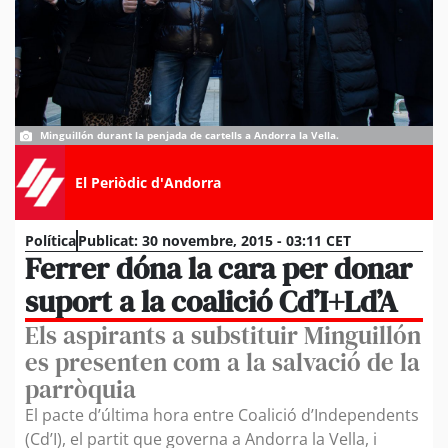
Minguillón durant la penjada de cartells a Andorra la Vella.
El Periòdic d'Andorra
Política
Publicat:
30 novembre, 2015 - 03:11 CET
Ferrer dóna la cara per donar
suport a la coalició Cd’I+Ld’A
Els aspirants a substituir Minguillón
es presenten com a la salvació de la
parròquia
El pacte d’última hora entre Coalició d’Independents
(Cd’I), el partit que governa a Andorra la Vella, i