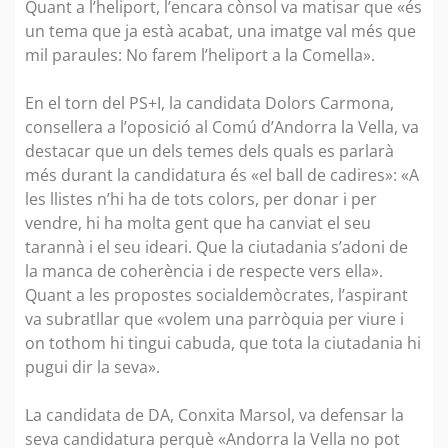
Quant a l’heliport, l’encara cònsol va matisar que «és
un tema que ja està acabat, una imatge val més que
mil paraules: No farem l’heliport a la Comella».
En el torn del PS+I, la candidata Dolors Carmona,
consellera a l’oposició al Comú d’Andorra la Vella, va
destacar que un dels temes dels quals es parlarà
més durant la candidatura és «el ball de cadires»: «A
les llistes n’hi ha de tots colors, per donar i per
vendre, hi ha molta gent que ha canviat el seu
tarannà i el seu ideari. Que la ciutadania s’adoni de
la manca de coherència i de respecte vers ella».
Quant a les propostes socialdemòcrates, l’aspirant
va subratllar que «volem una parròquia per viure i
on tothom hi tingui cabuda, que tota la ciutadania hi
pugui dir la seva».
La candidata de DA, Conxita Marsol, va defensar la
seva candidatura perquè «Andorra la Vella no pot