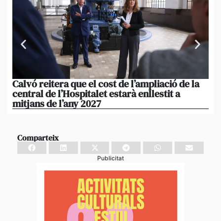
Calvó reitera que el cost de l’ampliació de la
Po
central de l’Hospitalet estarà enllestit a
am
mitjans de l’any 2027
em
Comparteix
Publicitat