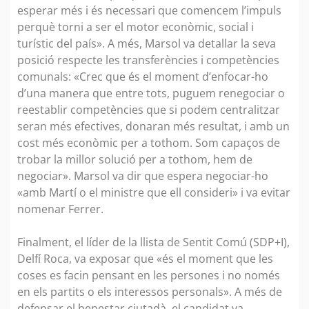
esperar més i és necessari que comencem l’impuls
perquè torni a ser el motor econòmic, social i
turístic del país». A més, Marsol va detallar la seva
posició respecte les transferències i competències
comunals: «Crec que és el moment d’enfocar-ho
d’una manera que entre tots, puguem renegociar o
reestablir competències que si podem centralitzar
seran més efectives, donaran més resultat, i amb un
cost més econòmic per a tothom. Som capaços de
trobar la millor solució per a tothom, hem de
negociar». Marsol va dir que espera negociar-ho
«amb Martí o el ministre que ell consideri» i va evitar
nomenar Ferrer.
Finalment, el líder de la llista de Sentit Comú (SDP+I),
Delfí Roca, va exposar que «és el moment que les
coses es facin pensant en les persones i no només
en els partits o els interessos personals». A més de
defensar el benestar ciutadà, el candidat va