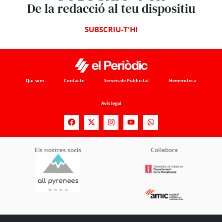
De la redacció al teu dispositiu
SUBSCRIU-T'HI
Qui som
Contacte
Serveis de Publicitat
Hemeroteca
Avís legal
Els nostres socis
Col·labora