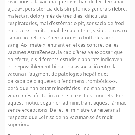
reaccions a la vacuna que «ens han de fer demanar
ajuda»: persistència dels símptomes generals (febre,
malestar, dolor) més de tres dies; dificultats
respiratòries, mal d’estómac o pit, sensació de fred
en una extremitat, mal de cap intens, visió borrosa o
l’aparició pel cos d’hematomes o butllofes amb
sang. Així mateix, entrant en el cas concret de les
vacunes AstraZeneca, la cap d’àrea va exposar que
en efecte, els diferents estudis elaborats indicaven
que «possiblement hi ha una associació entre la
vacuna i l’augment de patologies hepàtiques –
baixada de plaquetes o fenòmens trombòtics–»,
però que han estat minoritàries i no s’ha pogut
veure més afectació a certs col·lectius concrets. Per
aquest motiu, seguirien administrant aquest fàrmac
sense excepcions. De fet, el ministre va reiterar al
respecte que «el risc de no vacunar-se és molt
superior».