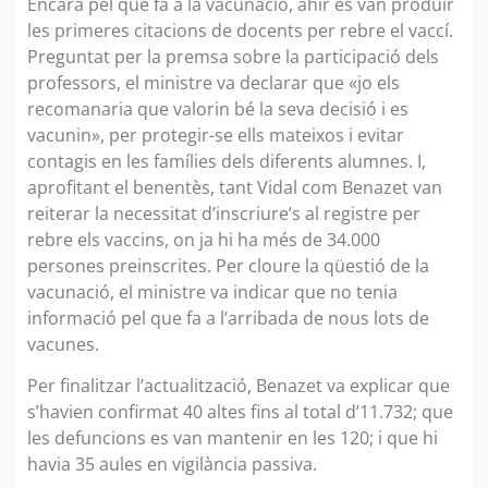
Encara pel que fa a la vacunació, ahir es van produir
les primeres citacions de docents per rebre el vaccí.
Preguntat per la premsa sobre la participació dels
professors, el ministre va declarar que «jo els
recomanaria que valorin bé la seva decisió i es
vacunin», per protegir-se ells mateixos i evitar
contagis en les famílies dels diferents alumnes. I,
aprofitant el benentès, tant Vidal com Benazet van
reiterar la necessitat d’inscriure’s al registre per
rebre els vaccins, on ja hi ha més de 34.000
persones preinscrites. Per cloure la qüestió de la
vacunació, el ministre va indicar que no tenia
informació pel que fa a l’arribada de nous lots de
vacunes.
Per finalitzar l’actualització, Benazet va explicar que
s’havien confirmat 40 altes fins al total d’11.732; que
les defuncions es van mantenir en les 120; i que hi
havia 35 aules en vigilància passiva.