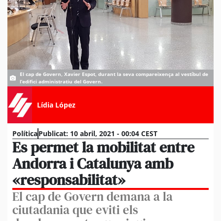
El cap de Govern, Xavier Espot, durant la seva compareixença al vestíbul de
l’edifici administratiu del Govern.
Lídia López
Política
Publicat:
10 abril, 2021 - 00:04 CEST
Es permet la mobilitat entre
Andorra i Catalunya amb
«responsabilitat»
El cap de Govern demana a la
ciutadania que eviti els