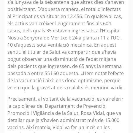
s’allunyava de la seixantena que altres dies s’anaven
positivitzant. D’aquesta manera, el total d’infectats
al Principat es va situar en 12.456. En qualsevol cas,
els actius van créixer lleugerament fins als 604
casos, dels quals 35 estaven ingressats a l’Hospital
Nostra Senyora de Meritxell: 24 a planta i 11 a l’UCI,
10 d’aquests sota ventilació mecànica. En aquest
sentit, el titular de Salut va compartir que s’havia
pogut observar una disminució de l’edat mitjana
dels pacients que ingressen, de 65 anys la setmana
passada a entre 55 i 60 aquesta. «Hem notat l’efecte
de la vacunació i això ens dona optimisme, perquè
veiem que la gravetat dels malalts és menor», va dir.
Precisament, al voltant de la vacunació, es va referir
la cap d’àrea del Departament de Prevenció,
Promoció i Vigilància de la Salut, Rosa Vidal, que va
detallar que ja s’havien administrat més de 15.000
vaccins. Així mateix, Vidal va fer un incís en les