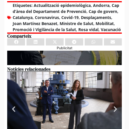
Etiquetes:
Actualització epidemiològica
,
Andorra
,
Cap
d’àrea del Departament de Prevenció
,
Cap de govern
,
Catalunya
,
Coronavirus
,
Covid-19
,
Desplaçaments
,
Joan Martínez Benazet
,
Ministre de Salut
,
Mobilitat
,
Promoció i Vigilància de la Salut
,
Rosa vidal
,
Vacunació
Comparteix
Publicitat
Notícies relacionades