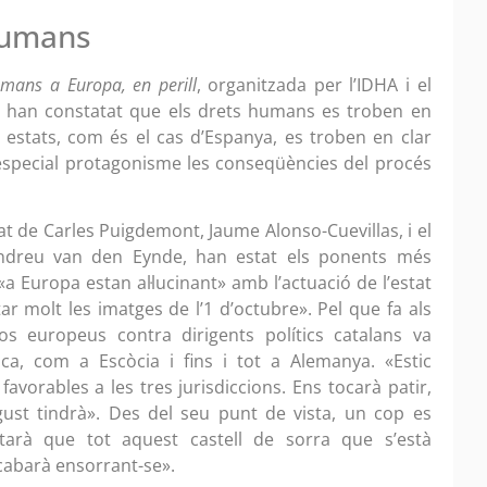
humans
umans a Europa, en perill
, organitzada per l’IDHA i el
nts han constatat que els drets humans es troben en
s estats, com és el cas d’Espanya, es troben en clar
 especial protagonisme les conseqüències del procés
ocat de Carles Puigdemont, Jaume Alonso-Cuevillas, i el
Andreu van den Eynde, han estat els ponents més
a Europa estan al·lucinant» amb l’actuació de l’estat
r molt les imatges de l’1 d’octubre». Pel que fa als
os europeus contra dirigents polítics catalans va
ca, com a Escòcia i fins i tot a Alemanya. «Estic
avorables a les tres jurisdiccions. Ens tocarà patir,
gust tindrà». Des del seu punt de vista, un cop es
tarà que tot aquest castell de sorra que s’està
acabarà ensorrant-se».