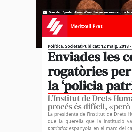
Van den Eynde i Alonso-Cuevillas en un moment de la s
Meritxell Prat
Política
,
Societat
Publicat:
12 maig, 2018 -
Enviades les 
rogatòries per
la ‘policia patr
L’Institut de Drets Hu
procés és difícil, «per
La presidenta de l’Institut de Drets 
que la querella que la institució 
patriòtica
espanyola en el marc del cas