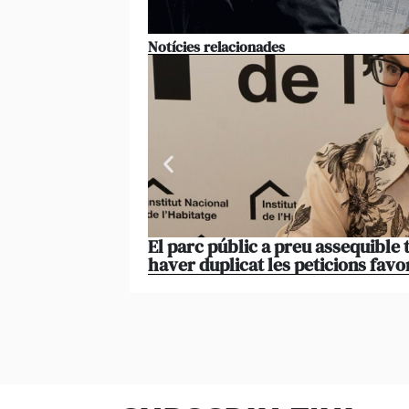
Notícies relacionades
El parc públic a preu assequible 
haver duplicat les peticions favo