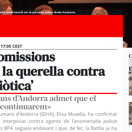
eva intervenció en la jornada sobre drets humans.
 17:05 CEST
comissions
C
 la querella contra
E
iòtica’
mans d’Andorra admet que el
ò continuarem»
Humans d’Andorra (IDHA), Elisa Muxella, ha confirmat
va interposar contra agents de l’anomenada
policia
 BPA segueix endavant i que, de fet, la Batllia ja ha