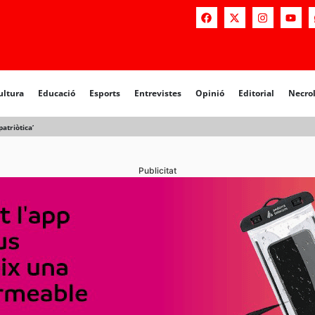
a
Educació
Esports
Entrevistes
Opinió
Editorial
Necrològiq
ultura
Educació
Esports
Entrevistes
Opinió
Editorial
Necro
atriòtica’
Publicitat