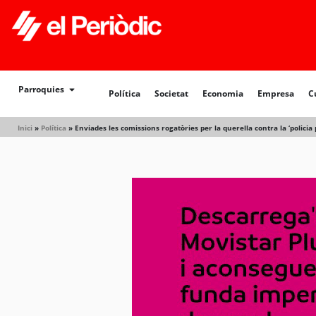
Política
Societat
Economia
Empresa
Cultur
Parroquies
Política
Societat
Economia
Empresa
C
Inici
»
Política
»
Enviades les comissions rogatòries per la querella contra la ‘policia p