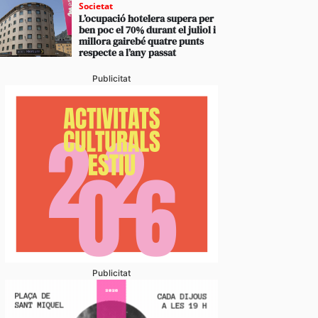
Societat
L’ocupació hotelera supera per
ben poc el 70% durant el juliol i
millora gairebé quatre punts
respecte a l’any passat
Publicitat
Publicitat