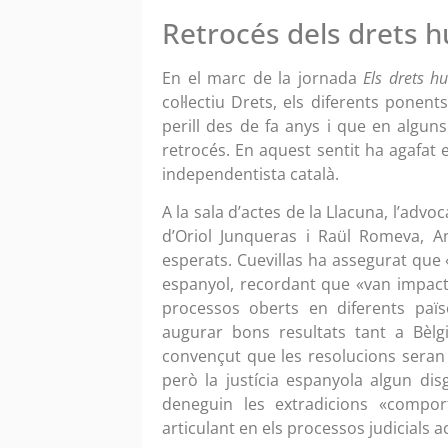
Retrocés dels drets 
En el marc de la jornada
Els drets h
col·lectiu Drets, els diferents pone
perill des de fa anys i que en algun
retrocés. En aquest sentit ha agafat
independentista català.
A la sala d’actes de la Llacuna, l’adv
d’Oriol Junqueras i Raül Romeva, 
esperats. Cuevillas ha assegurat que «
espanyol, recordant que «van impacta
processos oberts en diferents païs
augurar bons resultats tant a Bèlgi
convençut que les resolucions seran f
però la justícia espanyola algun dis
deneguin les extradicions «compor
articulant en els processos judicials 