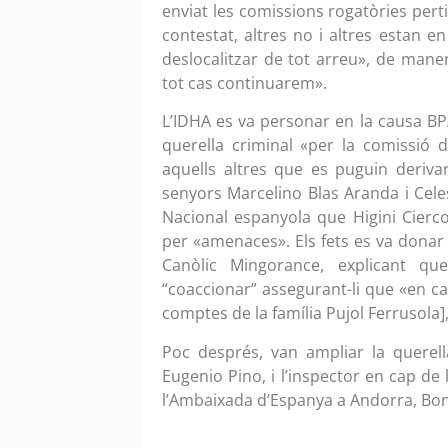
enviat les comissions rogatòries pert
contestat, altres no i altres estan 
deslocalitzar de tot arreu», de mane
tot cas continuarem».
L’IDHA es va personar en la causa B
querella criminal «per la comissió d
aquells altres que es puguin derivar
senyors Marcelino Blas Aranda i Cele
Nacional espanyola que Higini Cierc
per «amenaces». Els fets es va donar 
Canòlic Mingorance, explicant qu
“coaccionar” assegurant-li que «en cas
comptes de la família Pujol Ferrusola],
Poc després, van ampliar la querell
Eugenio Pino, i l’inspector en cap de 
l’Ambaixada d’Espanya a Andorra, Bonif