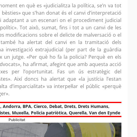
ment en què es «judicialitza la política, se’n va tot
 bèsties» que s’han donat és el canvi d’interpretació
t i adaptant a un escenari on el procediment judicial
lític». Tot això, sumat, fins i tot a un canvi de les
es modificacions sobre el delicte de malversació o el
 també ha alertat del canvi en la tramitació dels
 investigació extrajudicial (per part de la guàrdia
ix un jutge. «Per què ho fa la policia? Perquè en els
advocats», ha afirmat, afegint que amb aquesta acció
ixes per l’oportunitat. Fas un ús estratègic del
tes». Així doncs ha alertat que «la justícia l’estan
alta d’imparcialitat» va interpel·lar el públic «perquè
ger».
s
,
Andorra
,
BPA
,
Cierco
,
Debat
,
Drets
,
Drets Humans
,
istes
,
Muxella
,
Policia patriòtica
,
Querella
,
Van den Eynde
Publicitat