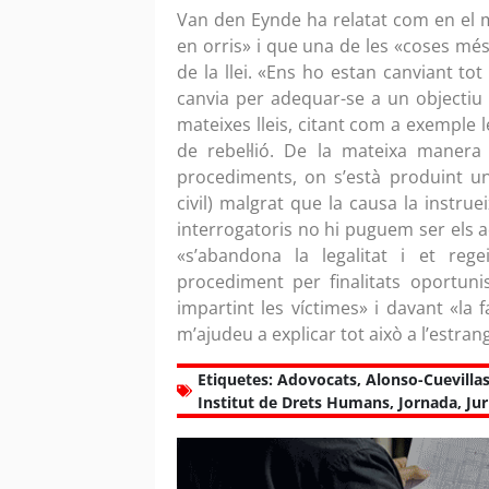
Van den Eynde ha relatat com en el mo
en orris» i que una de les «coses més
de la llei. «Ens ho estan canviant to
canvia per adequar-se a un objectiu po
mateixes lleis, citant com a exemple l
de rebel·lió. De la mateixa manera
procediments, on s’està produint una
civil) malgrat que la causa la instrue
interrogatoris no hi puguem ser els 
«s’abandona la legalitat i et rege
procediment per finalitats oportunis
impartint les víctimes» i davant «la f
m’ajudeu a explicar tot això a l’estran
Etiquetes:
Adovocats
,
Alonso-Cuevilla
Institut de Drets Humans
,
Jornada
,
Jur