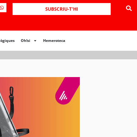
ues
Oh!si
Hemeroteca
SUBSCRIU-T'HI
lògiques
Oh!si
Hemeroteca