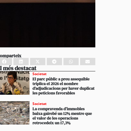
omparteix
l més destacat
Societat
El parc públic a preu assequible
triplica el 2026 el nombre
d’adjudicacions per haver duplicat
les peticions favorables
Societat
La compravenda d’immobles
baixa gairebé un 12% mentre que
el valor de les operacions
retrocedeix un 17,3%