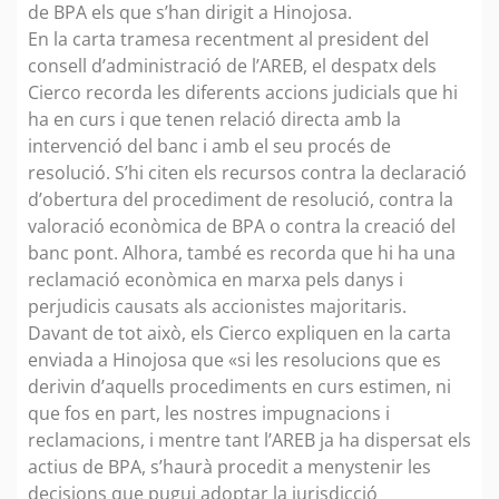
de BPA els que s’han dirigit a Hinojosa.
En la carta tramesa recentment al president del
consell d’administració de l’AREB, el despatx dels
Cierco recorda les diferents accions judicials que hi
ha en curs i que tenen relació directa amb la
intervenció del banc i amb el seu procés de
resolució. S’hi citen els recursos contra la declaració
d’obertura del procediment de resolució, contra la
valoració econòmica de BPA o contra la creació del
banc pont. Alhora, també es recorda que hi ha una
reclamació econòmica en marxa pels danys i
perjudicis causats als accionistes majoritaris.
Davant de tot això, els Cierco expliquen en la carta
enviada a Hinojosa que «si les resolucions que es
derivin d’aquells procediments en curs estimen, ni
que fos en part, les nostres impugnacions i
reclamacions, i mentre tant l’AREB ja ha dispersat els
actius de BPA, s’haurà procedit a menystenir les
decisions que pugui adoptar la jurisdicció