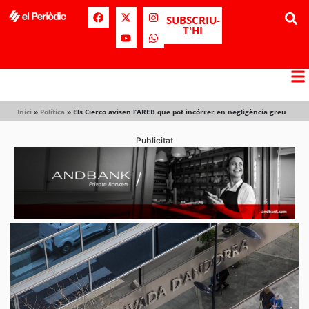
SUBSCRIU-
T'HI
Inici
»
Política
»
Els Cierco avisen l’AREB que pot incórrer en negligència greu
Publicitat