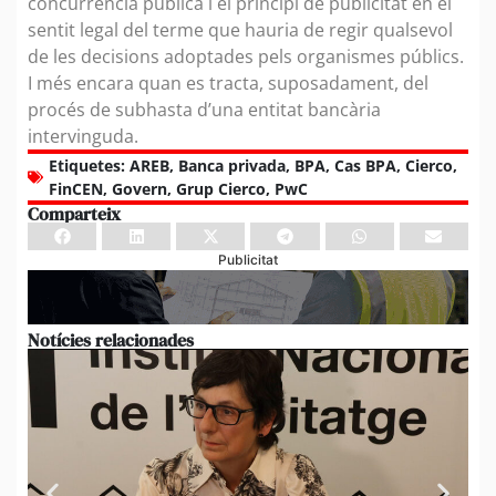
concurrència pública i el principi de publicitat en el
sentit legal del terme que hauria de regir qualsevol
de les decisions adoptades pels organismes públics.
I més encara quan es tracta, suposadament, del
procés de subhasta d’una entitat bancària
intervinguda.
Etiquetes:
AREB
,
Banca privada
,
BPA
,
Cas BPA
,
Cierco
,
FinCEN
,
Govern
,
Grup Cierco
,
PwC
Comparteix
Publicitat
Notícies relacionades