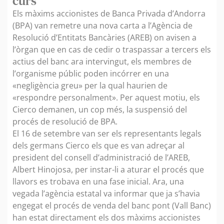
curs
Els màxims accionistes de Banca Privada d’Andorra
(BPA) van remetre una nova carta a l’Agència de
Resolució d’Entitats Bancàries (AREB) on avisen a
l’òrgan que en cas de cedir o traspassar a tercers els
actius del banc ara intervingut, els membres de
l’organisme públic poden incórrer en una
«negligència greu» per la qual haurien de
«respondre personalment». Per aquest motiu, els
Cierco demanen, un cop més, la suspensió del
procés de resolució de BPA.
El 16 de setembre van ser els representants legals
dels germans Cierco els que es van adreçar al
president del consell d’administració de l’AREB,
Albert Hinojosa, per instar-li a aturar el procés que
llavors es trobava en una fase inicial. Ara, una
vegada l’agència estatal va informar que ja s’havia
engegat el procés de venda del banc pont (Vall Banc)
han estat directament els dos màxims accionistes