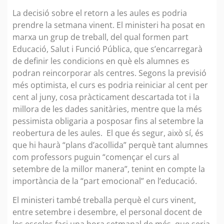
La decisió sobre el retorn a les aules es podria
prendre la setmana vinent. El ministeri ha posat en
marxa un grup de treball, del qual formen part
Educació, Salut i Funció Pública, que s’encarregarà
de definir les condicions en què els alumnes es
podran reincorporar als centres. Segons la previsió
més optimista, el curs es podria reiniciar al cent per
cent al juny, cosa pràcticament descartada tot i la
millora de les dades sanitàries, mentre que la més
pessimista obligaria a posposar fins al setembre la
reobertura de les aules. El que és segur, això sí, és
que hi haurà “plans d’acollida” perquè tant alumnes
com professors puguin “començar el curs al
setembre de la millor manera”, tenint en compte la
importància de la “part emocional” en l’educació.
El ministeri també treballa perquè el curs vinent,
entre setembre i desembre, el personal docent de
les escoles faci una hora setmanal de més, que seria