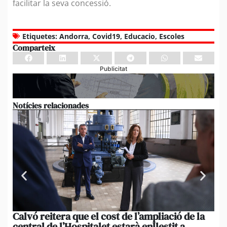
facilitar la seva concessió.
Etiquetes:
Andorra
,
Covid19
,
Educacio
,
Escoles
Comparteix
Publicitat
Notícies relacionades
Calvó reitera que el cost de l’ampliació de la
Po
central de l’Hospitalet estarà enllestit a
am