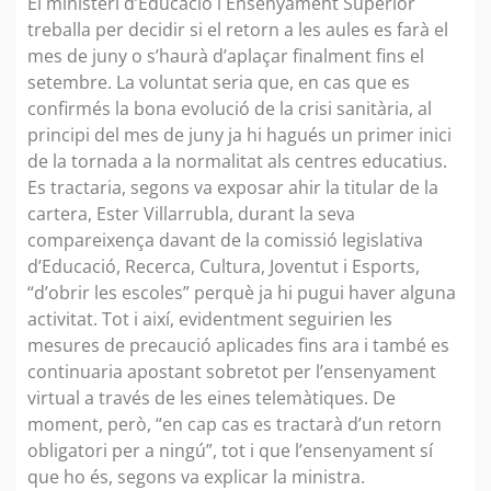
El ministeri d’Educació i Ensenyament Superior
treballa per decidir si el retorn a les aules es farà el
mes de juny o s’haurà d’aplaçar finalment fins el
setembre. La voluntat seria que, en cas que es
confirmés la bona evolució de la crisi sanitària, al
principi del mes de juny ja hi hagués un primer inici
de la tornada a la normalitat als centres educatius.
Es tractaria, segons va exposar ahir la titular de la
cartera, Ester Villarrubla, durant la seva
compareixença davant de la comissió legislativa
d’Educació, Recerca, Cultura, Joventut i Esports,
“d’obrir les escoles” perquè ja hi pugui haver alguna
activitat. Tot i així, evidentment seguirien les
mesures de precaució aplicades fins ara i també es
continuaria apostant sobretot per l’ensenyament
virtual a través de les eines telemàtiques. De
moment, però, “en cap cas es tractarà d’un retorn
obligatori per a ningú”, tot i que l’ensenyament sí
que ho és, segons va explicar la ministra.