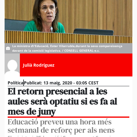
La ministra d\'Educació, Ester Vilarrubla,durant la seva compareixença
davant de la comisió legislativa. / CONSELL GENERAL-e.c.
Julià Rodríguez
Política
Publicat:
13 maig, 2020 - 03:05 CEST
El retorn presencial a les
aules serà optatiu si es fa al
mes de juny
Educació preveu una hora més
setmanal de reforç per als nens