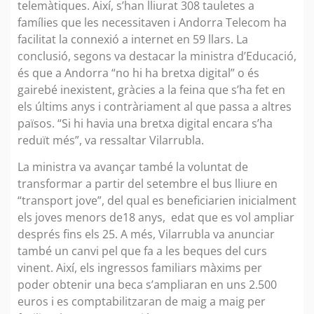
telemàtiques. Així, s’han lliurat 308 tauletes a
famílies que les necessitaven i Andorra Telecom ha
facilitat la connexió a internet en 59 llars. La
conclusió, segons va destacar la ministra d’Educació,
és que a Andorra “no hi ha bretxa digital” o és
gairebé inexistent, gràcies a la feina que s’ha fet en
els últims anys i contràriament al que passa a altres
països. “Si hi havia una bretxa digital encara s’ha
reduït més”, va ressaltar Vilarrubla.
La ministra va avançar també la voluntat de
transformar a partir del setembre el bus lliure en
“transport jove”, del qual es beneficiarien inicialment
els joves menors de18 anys, edat que es vol ampliar
després fins els 25. A més, Vilarrubla va anunciar
també un canvi pel que fa a les beques del curs
vinent. Així, els ingressos familiars màxims per
poder obtenir una beca s’ampliaran en uns 2.500
euros i es comptabilitzaran de maig a maig per