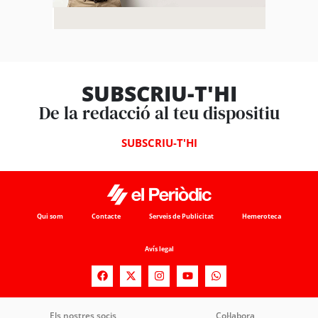
SUBSCRIU-T'HI
De la redacció al teu dispositiu
SUBSCRIU-T'HI
Qui som
Contacte
Serveis de Publicitat
Hemeroteca
Avís legal
Els nostres socis
Col·labora