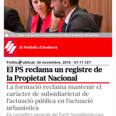
Gili i López a la sessió al Consell General sobre propostes de sanitat.
El Periòdic d'Andorra
Política
Publicat:
30 novembre, 2016 - 01:11 CET
El PS reclama un registre de
la Propietat Nacional
La formació reclama mantenir el
caràcter de subsidiarietat de
l’actuació pública en l’actuació
urbanística
Els consellers generals del Partit Socialdemòcrata