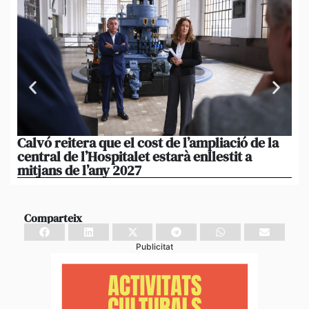
Calvó reitera que el cost de l’ampliació de la
Po
central de l’Hospitalet estarà enllestit a
am
mitjans de l’any 2027
em
Comparteix
Publicitat