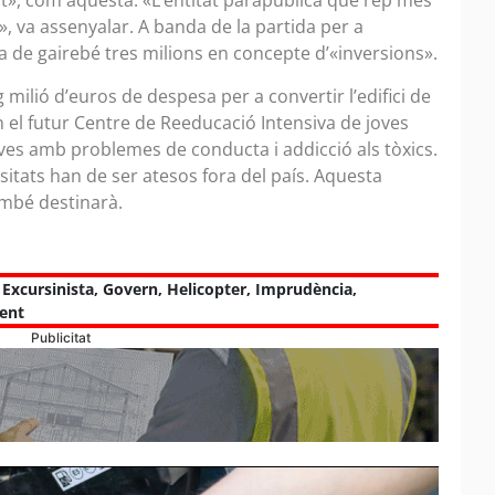
t», com aquesta. «L’entitat parapública que rep més
, va assenyalar. A banda de la partida per a
ra de gairebé tres milions en concepte d’«inversions».
ilió d’euros de despesa per a convertir l’edifici de
en el futur Centre de Reeducació Intensiva de joves
oves amb problemes de conducta i addicció als tòxics.
itats han de ser atesos fora del país. Aquesta
també destinarà.
,
Excursinista
,
Govern
,
Helicopter
,
Imprudència
,
ent
Publicitat