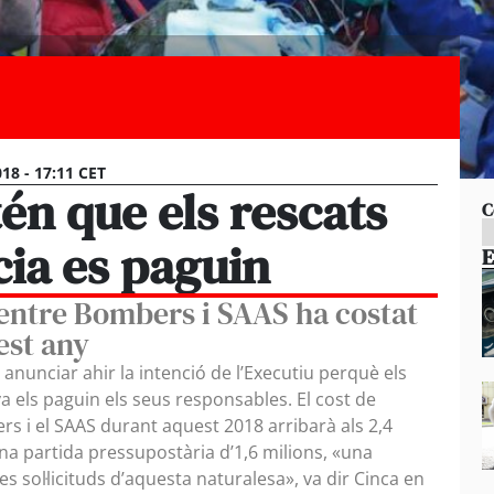
18 - 17:11 CET
én que els rescats
C
ia es paguin
E
 entre Bombers i SAAS ha costat
est any
a anunciar ahir la intenció de l’Executiu perquè els
 els paguin els seus responsables. El cost de
rs i el SAAS durant aquest 2018 arribarà als 2,4
na partida pressupostària d’1,6 milions, «una
es sol·licituds d’aquesta naturalesa», va dir Cinca en