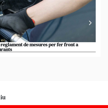
l reglament de mesures per fer front a
Els e
urants
evitar
tiu