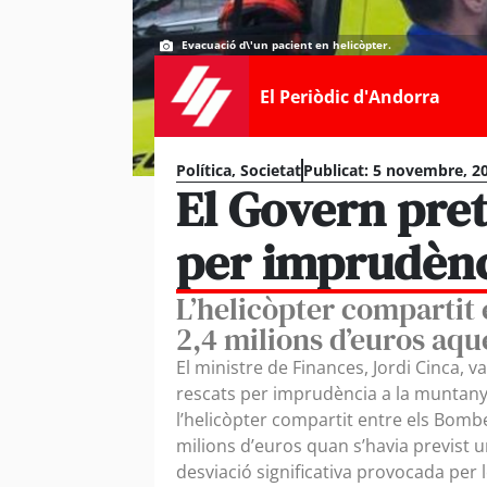
Evacuació d\'un pacient en helicòpter.
El Periòdic d'Andorra
Política
,
Societat
Publicat:
5 novembre, 20
El Govern pret
per imprudènc
L’helicòpter compartit
2,4 milions d’euros aqu
El ministre de Finances, Jordi Cinca, v
rescats per imprudència a la muntanya
l’helicòpter compartit entre els Bombe
milions d’euros quan s’havia previst u
desviació significativa provocada per l