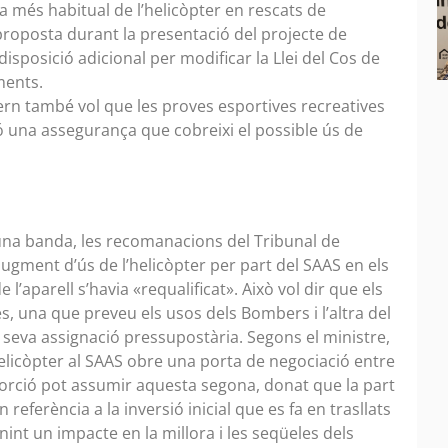
a més habitual de l’helicòpter en rescats de
roposta durant la presentació del projecte de
sposició adicional per modificar la Llei del Cos de
aments.
vern també vol que les proves esportives recreatives
ó una assegurança que cobreixi el possible ús de
d’una banda, les recomanacions del Tribunal de
ugment d’ús de l’helicòpter per part del SAAS en els
l’aparell s’havia «requalificat». Això vol dir que els
s, una que preveu els usos dels Bombers i l’altra del
a seva assignació pressupostària. Segons el ministre,
elicòpter al SAAS obre una porta de negociació entre
porció pot assumir aquesta segona, donat que la part
 referència a la inversió inicial que es fa en trasllats
int un impacte en la millora i les seqüeles dels