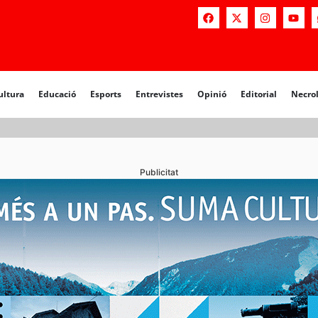
a
Educació
Esports
Entrevistes
Opinió
Editorial
Necrològiq
ultura
Educació
Esports
Entrevistes
Opinió
Editorial
Necro
Publicitat