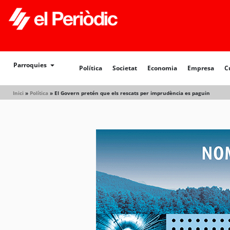
Política
Societat
Economia
Empresa
Cultur
Parroquies
Política
Societat
Economia
Empresa
C
Inici
»
Política
»
El Govern pretén que els rescats per imprudència es paguin