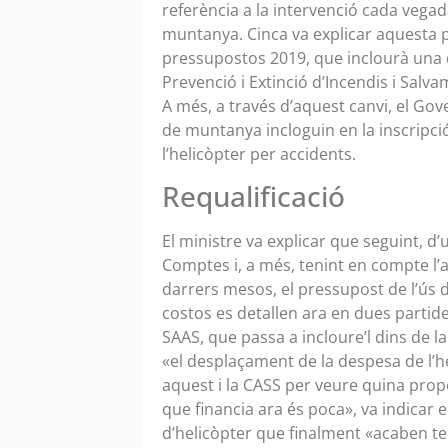
referència a la intervenció cada vegad
muntanya. Cinca va explicar aquesta p
pressupostos 2019, que inclourà una di
Prevenció i Extinció d’Incendis i Salv
A més, a través d’aquest canvi, el Go
de muntanya incloguin en la inscripci
l’helicòpter per accidents.
Requalificació
El ministre va explicar que seguint, 
Comptes i, a més, tenint en compte l’a
darrers mesos, el pressupost de l’ús de 
costos es detallen ara en dues partide
SAAS, que passa a incloure’l dins de l
«el desplaçament de la despesa de l’h
aquest i la CASS per veure quina pro
que financia ara és poca», va indicar en
d’helicòpter que finalment «acaben ten