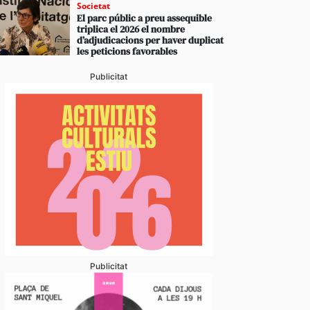
Societat
El parc públic a preu assequible
triplica el 2026 el nombre
d’adjudicacions per haver duplicat
les peticions favorables
Publicitat
Publicitat