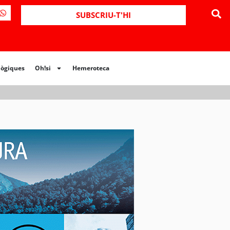
ues
Oh!si
Hemeroteca
SUBSCRIU-T'HI
lògiques
Oh!si
Hemeroteca