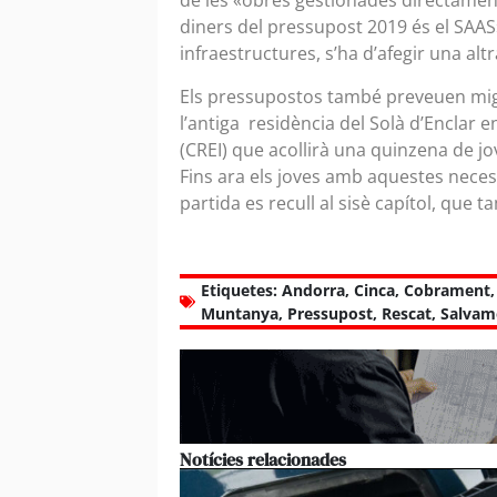
de les «obres gestionades directamen
diners del pressupost 2019 és el SAAS»
infraestructures, s’ha d’afegir una alt
Els pressupostos també preveuen mig m
l’antiga residència del Solà d’Enclar 
(CREI) que acollirà una quinzena de j
Fins ara els joves amb aquestes necess
partida es recull al sisè capítol, que 
Etiquetes:
Andorra
,
Cinca
,
Cobrament
Muntanya
,
Pressupost
,
Rescat
,
Salvam
Notícies relacionades