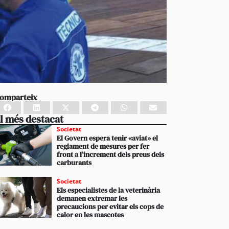
omparteix
l més destacat
Societat
El Govern espera tenir «aviat» el
reglament de mesures per fer
front a l’increment dels preus dels
carburants
Societat
Els especialistes de la veterinària
demanen extremar les
precaucions per evitar els cops de
calor en les mascotes