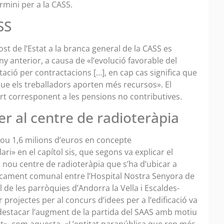
termini per a la CASS.
SS
st de l’Estat a la branca general de la CASS es
ny anterior, a causa de «l’evolució favorable del
tació per contractacions […], en cap cas significa que
que els treballadors aporten més recursos». El
rt corresponent a les pensions no contributives.
er al centre de radioteràpia
lou 1,6 milions d’euros en concepte
ari» en el capítol sis, que segons va explicar el
l nou centre de radioteràpia que s’ha d’ubicar a
cament comunal entre l’Hospital Nostra Senyora de
all de les parròquies d’Andorra la Vella i Escaldes-
projectes per al concurs d’idees per a l’edificació va
destacar l’augment de la partida del SAAS amb motiu