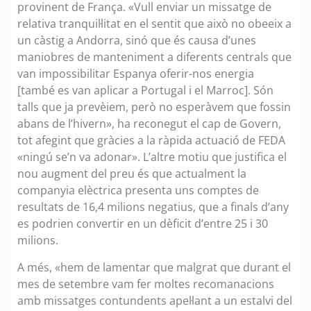
provinent de França. «Vull enviar un missatge de
relativa tranquil·litat en el sentit que això no obeeix a
un càstig a Andorra, sinó que és causa d’unes
maniobres de manteniment a diferents centrals que
van impossibilitar Espanya oferir-nos energia
[també es van aplicar a Portugal i el Marroc]. Són
talls que ja prevèiem, però no esperàvem que fossin
abans de l’hivern», ha reconegut el cap de Govern,
tot afegint que gràcies a la ràpida actuació de FEDA
«ningú se’n va adonar». L’altre motiu que justifica el
nou augment del preu és que actualment la
companyia elèctrica presenta uns comptes de
resultats de 16,4 milions negatius, que a finals d’any
es podrien convertir en un dèficit d’entre 25 i 30
milions.
A més, «hem de lamentar que malgrat que durant el
mes de setembre vam fer moltes recomanacions
amb missatges contundents apel·lant a un estalvi del