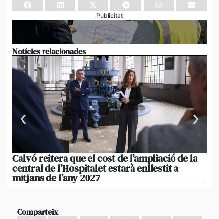
Publicitat
Notícies relacionades
Calvó reitera que el cost de l’ampliació de la
Po
central de l’Hospitalet estarà enllestit a
am
mitjans de l’any 2027
em
Comparteix