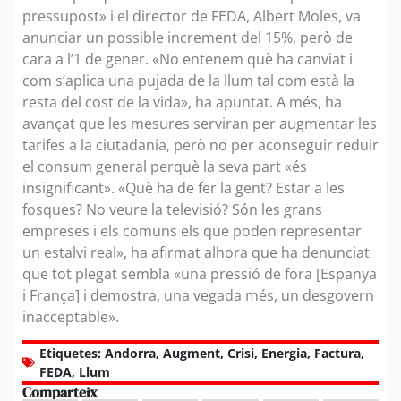
pressupost» i el director de FEDA, Albert Moles, va
anunciar un possible increment del 15%, però de
cara a l’1 de gener. «No entenem què ha canviat i
com s’aplica una pujada de la llum tal com està la
resta del cost de la vida», ha apuntat. A més, ha
avançat que les mesures serviran per augmentar les
tarifes a la ciutadania, però no per aconseguir reduir
el consum general perquè la seva part «és
insignificant». «Què ha de fer la gent? Estar a les
fosques? No veure la televisió? Són les grans
empreses i els comuns els que poden representar
un estalvi real», ha afirmat alhora que ha denunciat
que tot plegat sembla «una pressió de fora [Espanya
i França] i demostra, una vegada més, un desgovern
inacceptable».
Etiquetes:
Andorra
,
Augment
,
Crisi
,
Energia
,
Factura
,
FEDA
,
Llum
Comparteix