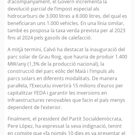
d’acompanyament, el Govern incrementa la
devolució parcial de l’impost especial als
hidrocarburs de 3.000 litres a 8.000 litres, del qual es
beneficiaran uns 1.000 vehicles. En una línia similar,
també es posposa la taxa verda prevista per al 2023
fins al 2024 pels gasoils de calefacció.
A mitjà termini, Calvó ha destacat la inauguració del
parc solar de Grau Roig, que hauria de produir 1.400
MW/any (1,3% de la producció nacional), la
construcció del parc eòlic del Maià i l’impuls als
parcs solars en diferents modalitats. De manera
paral·lela, l’Executiu invertirà 15 milions d’euros per
capitalitzar FEDA i garantir les inversions en
infraestructures renovables que facin el país menys
dependent de l’exterior.
Finalment, el president del Partit Socialdemòcrata,
Pere López, ha expressat la seva indignació, tenint
en compte que «fa només 10 dies es va presentar el