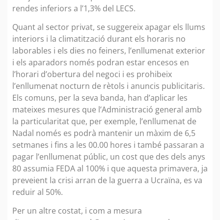
rendes inferiors a l’1,3% del LECS.
Quant al sector privat, se suggereix apagar els llums
interiors i la climatització durant els horaris no
laborables i els dies no feiners, l’enllumenat exterior
i els aparadors només podran estar encesos en
l’horari d’obertura del negoci i es prohibeix
l’enllumenat nocturn de rètols i anuncis publicitaris.
Els comuns, per la seva banda, han d’aplicar les
mateixes mesures que l’Administració general amb
la particularitat que, per exemple, l’enllumenat de
Nadal només es podrà mantenir un màxim de 6,5
setmanes i fins a les 00.00 hores i també passaran a
pagar l’enllumenat públic, un cost que des dels anys
80 assumia FEDA al 100% i que aquesta primavera, ja
preveient la crisi arran de la guerra a Ucraïna, es va
reduir al 50%.
Per un altre costat, i com a mesura