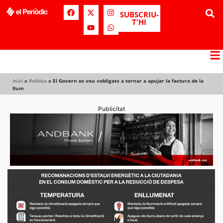
SUBSCRIU-
T'HI
Inici
»
Política
»
El Govern es veu «obligat» a tornar a apujar la factura de la
llum
Publicitat