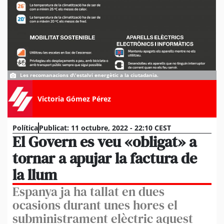
Les recomanacions d\'estalvi energètic a la ciutadania.
Victoria Gómez Pérez
Política
Publicat:
11 octubre, 2022 - 22:10 CEST
El Govern es veu «obligat» a
tornar a apujar la factura de
la llum
Espanya ja ha tallat en dues
ocasions durant unes hores el
subministrament elèctric aquest