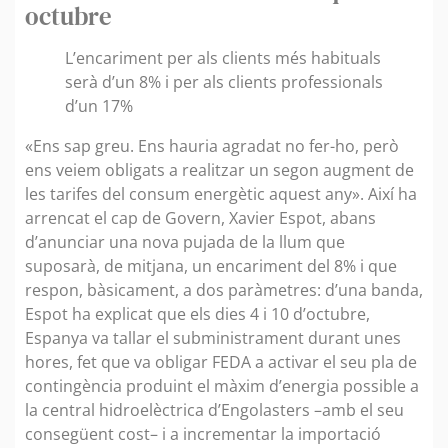
octubre
L’encariment per als clients més habituals
serà d’un 8% i per als clients professionals
d’un 17%
«Ens sap greu. Ens hauria agradat no fer-ho, però
ens veiem obligats a realitzar un segon augment de
les tarifes del consum energètic aquest any». Així ha
arrencat el cap de Govern, Xavier Espot, abans
d’anunciar una nova pujada de la llum que
suposarà, de mitjana, un encariment del 8% i que
respon, bàsicament, a dos paràmetres: d’una banda,
Espot ha explicat que els dies 4 i 10 d’octubre,
Espanya va tallar el subministrament durant unes
hores, fet que va obligar FEDA a activar el seu pla de
contingència produint el màxim d’energia possible a
la central hidroelèctrica d’Engolasters –amb el seu
consegüent cost– i a incrementar la importació