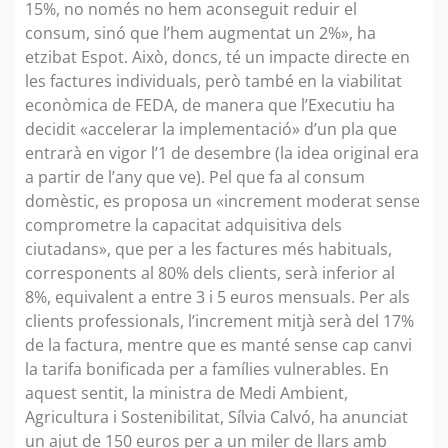
15%, no només no hem aconseguit reduir el
consum, sinó que l’hem augmentat un 2%», ha
etzibat Espot. Això, doncs, té un impacte directe en
les factures individuals, però també en la viabilitat
econòmica de FEDA, de manera que l’Executiu ha
decidit «accelerar la implementació» d’un pla que
entrarà en vigor l’1 de desembre (la idea original era
a partir de l’any que ve). Pel que fa al consum
domèstic, es proposa un «increment moderat sense
comprometre la capacitat adquisitiva dels
ciutadans», que per a les factures més habituals,
corresponents al 80% dels clients, serà inferior al
8%, equivalent a entre 3 i 5 euros mensuals. Per als
clients professionals, l’increment mitjà serà del 17%
de la factura, mentre que es manté sense cap canvi
la tarifa bonificada per a famílies vulnerables. En
aquest sentit, la ministra de Medi Ambient,
Agricultura i Sostenibilitat, Sílvia Calvó, ha anunciat
un ajut de 150 euros per a un miler de llars amb