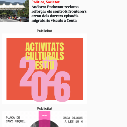
Política
,
Societat
Andorra Endavant reclama
reforçar els controls fronterers
arran dels darrers episodis
migratoris viscuts a Ceuta
Publicitat
Publicitat