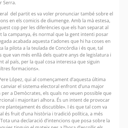
r Serra.
neral del partit es va voler pronunciar també sobre el
egons en els comicis de diumenge. Amb la mà estesa,
quest cop per les diferències que els han separat al
nt la campanya, és normal que la gent intenti posar
 vegada acabada aquesta t’adones que hi ha coses en
a la pilota a la teulada de Concòrdia i és que, tal
 que van més enllà dels quatre anys de legislatura i
t al país, per la qual cosa interessa que siguin
ltres formacions».
 Pere López, qui al començament d’aquesta última
 canviar el sistema electoral enfront d’una major
a per a Demòcrates, els quals no veuen possible que
cional i majoritari alhora. És un intent de provocar
tre plantejament és discutible». I és que tal com va
l és fruit d’una història i tradició política, a més
Tota una declaració d’intencions que posa sobre la
òquies tinguin el mateix pes a l’hora d’escollir els