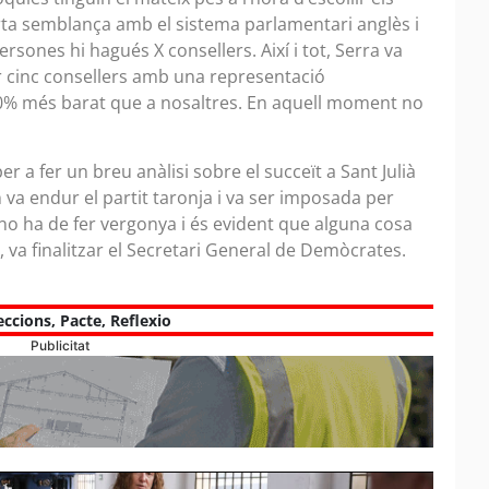
rta semblança amb el sistema parlamentari anglès i
sones hi hagués X consellers. Així i tot, Serra va
r cinc consellers amb una representació
30% més barat que a nosaltres. En aquell moment no
er a fer un breu anàlisi sobre el succeït a Sant Julià
n va endur el partit taronja i va ser imposada per
no ha de fer vergonya i és evident que alguna cosa
 va finalitzar el Secretari General de Demòcrates.
eccions
,
Pacte
,
Reflexio
Publicitat