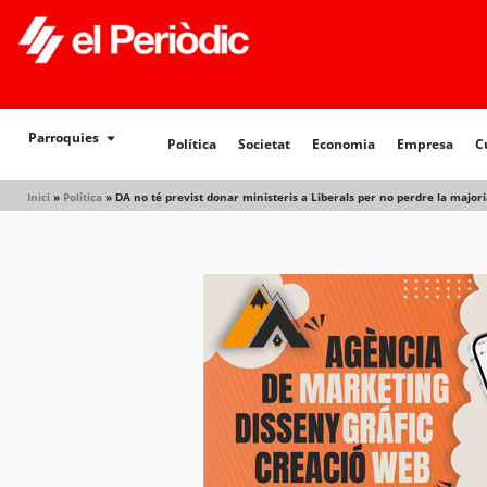
Política
Societat
Economia
Empresa
Cultur
Parroquies
Política
Societat
Economia
Empresa
C
Inici
»
Política
»
DA no té previst donar ministeris a Liberals per no perdre la majori