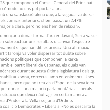
 28 que componen el Consell General del Principat.
ra i còmode no ens pot portar a una
b una satisfacció plena que, a la vegada, va deixar
 dels comicis anteriors. «Hem baixat un 2,47%
 majoria clara, però no ens hem de relaxar».
 començar a donar forma d’ara endavant, Serra va ser
en sobreactuar uns resultats o canviar l’espectre
èviament el que han dit les urnes». Una afirmació
artit taronja va voler dispersar tot dubte sobre
ormacions polítiques que componen la xarxa
amb el partit liberal de Cabanes, els quals van
òcrates durant aquesta última legislatura i dels qui
rnabilitat «bona, correcta i amb enteniment». Unes
banes, però que no treu als d’Espot de la seva idea
per donar-li una majoria parlamentària a Liberals.
na situació que deixa nàufrags en certa manera a
ra d’Andorra la Vella i segona d’Ordino,
a coalició Demòcrates + Liberals. «No es descarta la