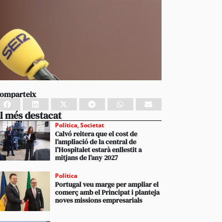
omparteix
l més destacat
Política
,
Societat
Calvó reitera que el cost de
l’ampliació de la central de
l’Hospitalet estarà enllestit a
mitjans de l’any 2027
Política
Portugal veu marge per ampliar el
comerç amb el Principat i planteja
noves missions empresarials