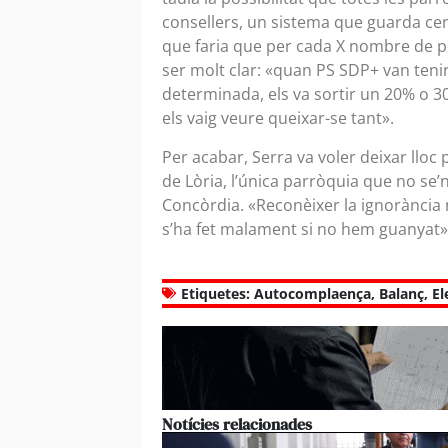
consellers, un sistema que guarda ce
que faria que per cada X nombre de per
ser molt clar: «quan PS SDP+ van teni
determinada, els va sortir un 20% o 
els vaig veure queixar-se tant».
Per acabar, Serra va voler deixar lloc p
de Lòria, l’única parròquia que no se’
Concòrdia. «Reconèixer la ignorància 
s’ha fet malament si no hem guanyat»,
Etiquetes:
Autocomplaença
,
Balanç
,
El
Notícies relacionades