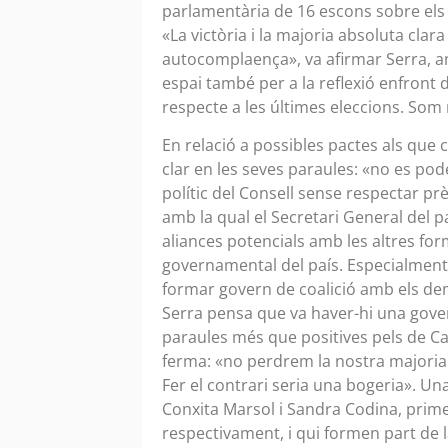
parlamentària de 16 escons sobre els
«La victòria i la majoria absoluta cla
autocomplaença», va afirmar Serra, am
espai també per a la reflexió enfront
respecte a les últimes eleccions. Som
En relació a possibles pactes als que
clar en les seves paraules: «no es pod
polític del Consell sense respectar pr
amb la qual el Secretari General del p
aliances potencials amb les altres f
governamental del país. Especialment 
formar govern de coalició amb els dem
Serra pensa que va haver-hi una gove
paraules més que positives pels de Ca
ferma: «no perdrem la nostra majoria 
Fer el contrari seria una bogeria». U
Conxita Marsol i Sandra Codina, prime
respectivament, i qui formen part de l