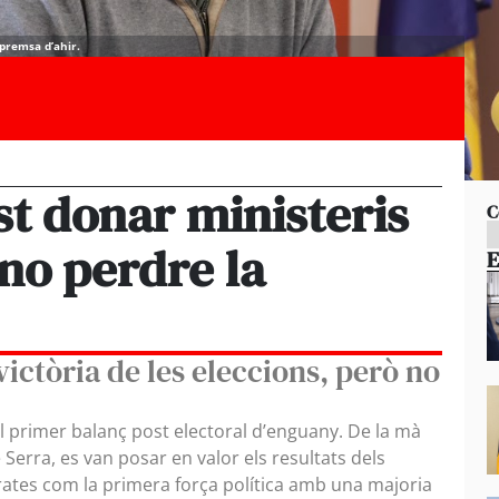
premsa d’ahir.
st donar ministeris
C
 no perdre la
E
victòria de les eleccions, però no
el primer balanç post electoral d’enguany. De la mà
 Serra, es van posar en valor els resultats dels
rates com la primera força política amb una majoria