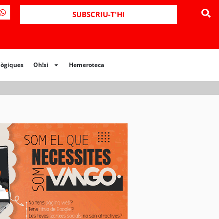
ues
Oh!si
Hemeroteca
SUBSCRIU-T'HI
lògiques
Oh!si
Hemeroteca