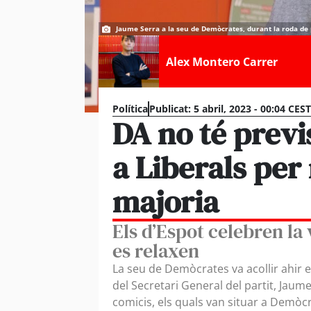
Jaume Serra a la seu de Demòcrates, durant la roda de 
Alex Montero Carrer
Política
Publicat:
5 abril, 2023 - 00:04 CEST
DA no té previ
a Liberals per
majoria
Els d’Espot celebren la 
es relaxen
La seu de Demòcrates va acollir ahir 
del Secretari General del partit, Jaume
comicis, els quals van situar a Demòc