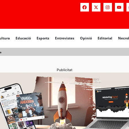
a
Educació
Esports
Entrevistes
Opinió
Editorial
Necrològiq
ultura
Educació
Esports
Entrevistes
Opinió
Editorial
Necro
a
Publicitat