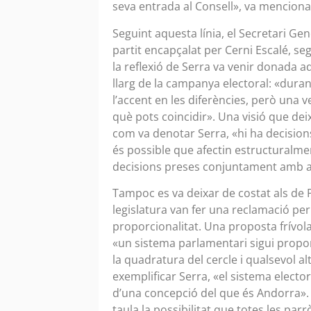
seva entrada al Consell», va menciona
Seguint aquesta línia, el Secretari Ge
partit encapçalat per Cerni Escalé, s
la reflexió de Serra va venir donada a
llarg de la campanya electoral: «dura
l’accent en les diferències, però una
què pots coincidir». Una visió que deix
com va denotar Serra, «hi ha decisions
és possible que afectin estructuralmen
decisions preses conjuntament amb a
Tampoc es va deixar de costat als de
legislatura van fer una reclamació per
proporcionalitat. Una proposta frívol
«un sistema parlamentari sigui propor
la quadratura del cercle i qualsevol al
exemplificar Serra, «el sistema electora
d’una concepció del que és Andorra». 
taula la possibilitat que totes les parr