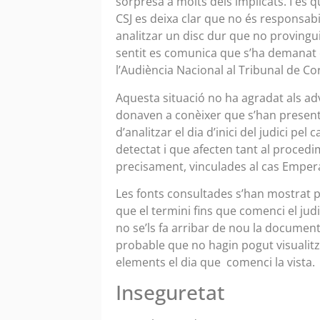
sorpresa a molts dels implicats. I és 
CSJ es deixa clar que no és responsab
analitzar un disc dur que no provingui
sentit es comunica que s’ha demanat e
l’Audiència Nacional al Tribunal de Cor
Aquesta situació no ha agradat als adv
donaven a conèixer que s’han present
d’analitzar el dia d’inici del judici p
detectat i que afecten tant al procedim
precisament, vinculades al cas Emper
Les fonts consultades s’han mostrat 
que el termini fins que comenci el judic
no se’ls fa arribar de nou la documenta
probable que no hagin pogut visualitz
elements el dia que comenci la vista.
Inseguretat