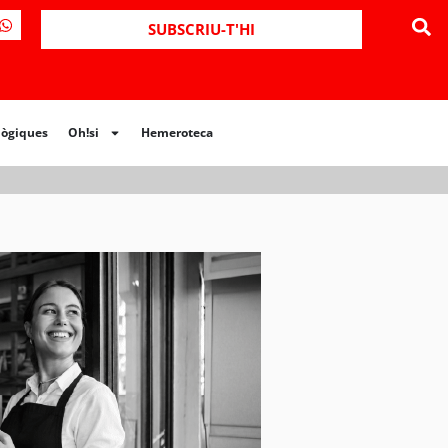
ues
Oh!si
Hemeroteca
SUBSCRIU-T'HI
lògiques
Oh!si
Hemeroteca