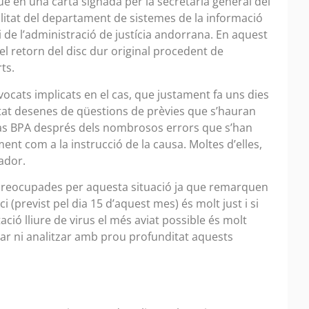
que en una carta signada per la secretaria general del
ilitat del departament de sistemes de la informació
 de l’administració de justícia andorrana. En aquest
l retorn del disc dur original procedent de
ts.
ocats implicats en el cas, que justament fa uns dies
at desenes de qüestions de prèvies que s’hauran
el cas BPA després dels nombrosos errors que s’han
ent com a la instrucció de la causa. Moltes d’elles,
ador.
preocupades per aquesta situació ja que remarquen
i (previst pel dia 15 d’aquest mes) és molt just i si
ció lliure de virus el més aviat possible és molt
ar ni analitzar amb prou profunditat aquests