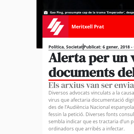
Gao Ping, presumpte cap de la trama ‘Emperador’, despré
Meritxell Prat
Política
,
Societat
Publicat:
6 gener, 2018 -
Alerta per un 
documents del
Els arxius van ser envia
Diversos advocats vinculats a la causa
virus que afectaria documentació digi
des de l’Audiència Nacional espanyola
fessin la petició. Diverses fonts consu
sembla indicar que es tractaria d’un 
ordinadors que arribés a infectar.