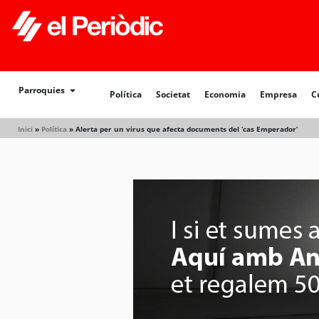
Política
Societat
Economia
Empresa
Cultur
Parroquies
Política
Societat
Economia
Empresa
C
Inici
»
Política
»
Alerta per un virus que afecta documents del ‘cas Emperador’