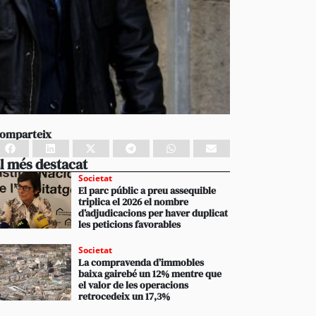
omparteix
l més destacat
Societat
El parc públic a preu assequible
triplica el 2026 el nombre
d’adjudicacions per haver duplicat
les peticions favorables
Societat
La compravenda d’immobles
baixa gairebé un 12% mentre que
el valor de les operacions
retrocedeix un 17,3%