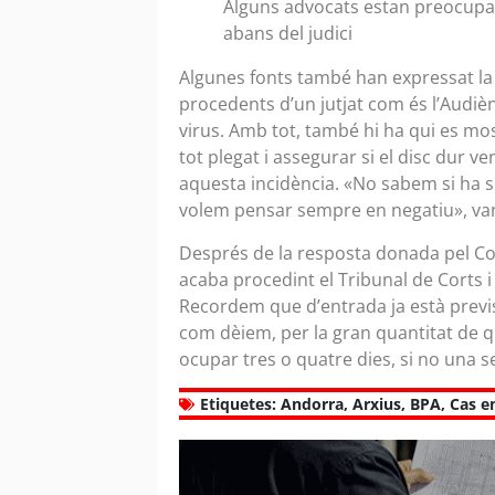
Alguns advocats estan preocupats
abans del judici
Algunes fonts també han expressat la
procedents d’un jutjat com és l’Audiè
virus. Amb tot, també hi ha qui es mos
tot plegat i assegurar si el disc dur v
aquesta incidència. «No sabem si ha s
volem pensar sempre en negatiu», van
Després de la resposta donada pel Con
acaba procedint el Tribunal de Corts i 
Recordem que d’entrada ja està previs
com dèiem, per la gran quantitat de q
ocupar tres o quatre dies, si no una 
Etiquetes:
Andorra
,
Arxius
,
BPA
,
Cas e