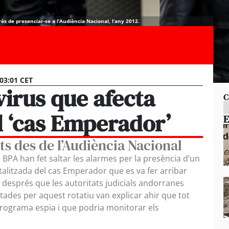
s de presenciar-se a l’Audiència Nacional, l’any 2012.
 03:01 CET
virus que afecta
C
 ‘cas Emperador’
E
ts des de l’Audiència Nacional
 BPA han fet saltar les alarmes per la presència d’un
talitzada del cas Emperador que es va fer arribar
 després que les autoritats judicials andorranes
ltades per aquest rotatiu van explicar ahir que tot
programa espia i que podria monitorar els