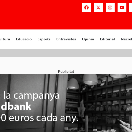
a
Educació
Esports
Entrevistes
Opinió
Editorial
Necrològiq
ultura
Educació
Esports
Entrevistes
Opinió
Editorial
Necro
Publicitat