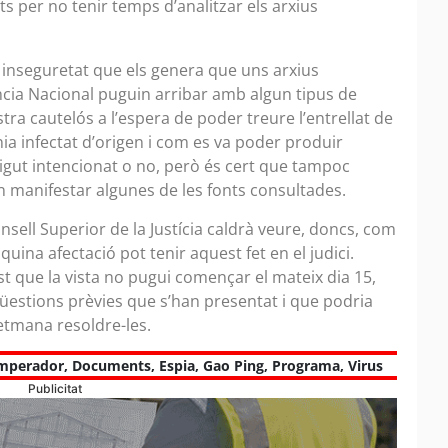
 per no tenir temps d’analitzar els arxius
 inseguretat que els genera que uns arxius
ncia Nacional puguin arribar amb algun tipus de
tra cautelós a l’espera de poder treure l’entrellat de
enia infectat d’origen i com es va poder produir
igut intencionat o no, però és cert que tampoc
 manifestar algunes de les fonts consultades.
sell Superior de la Justícia caldrà veure, doncs, com
quina afectació pot tenir aquest fet en el judici.
t que la vista no pugui començar el mateix dia 15,
üestions prèvies que s’han presentat i que podria
setmana resoldre-les.
mperador
,
Documents
,
Espia
,
Gao Ping
,
Programa
,
Virus
Publicitat