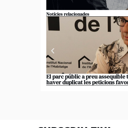
Notícies relacionades
El parc públic a preu assequible 
haver duplicat les peticions favo