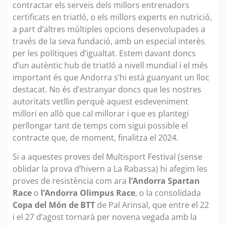
contractar els serveis dels millors entrenadors
certificats en triatló, o els millors experts en nutrició,
a part d’altres múltiples opcions desenvolupades a
través de la seva fundació, amb un especial interès
per les polítiques d’igualtat. Estem davant doncs
d’un autèntic hub de triatló a nivell mundial i el més
important és que Andorra s’hi està guanyant un lloc
destacat. No és d’estranyar doncs que les nostres
autoritats vetllin perquè aquest esdeveniment
millori en allò que cal millorar i que es plantegi
perllongar tant de temps com sigui possible el
contracte que, de moment, finalitza el 2024.
Si a aquestes proves del Multisport Festival (sense
oblidar la prova d’hivern a La Rabassa) hi afegim les
proves de resistència com ara
l’Andorra Spartan
Race
o
l’Andorra Olimpus Race
, o la consolidada
Copa del Món de BTT
de Pal Arinsal, que entre el 22
i el 27 d’agost tornarà per novena vegada amb la