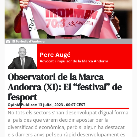
El Periòdic d'Andorra
Pere Augé
Advocat i impulsor de la Marca Andorra
Observatori de la Marca
Andorra (XI): El “festival” de
l’esport
Opinió
Publicat:
13 juliol, 2023 - 00:07 CEST
No tots els sectors s’han desenvolupat d’igual forma
al país des que vàrem decidir apostar per la
diversificació econòmica, però si algun ha destacat
els darrers anys pel seu ràpid desenvolupament és