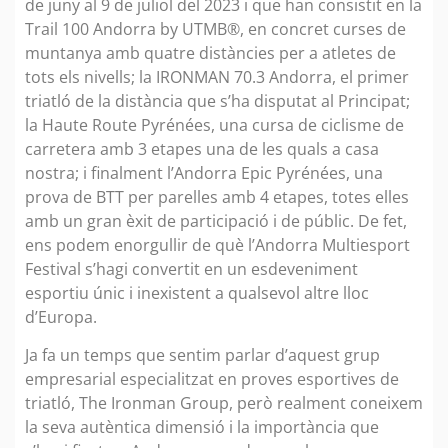
de juny al 9 de juliol del 2023 i que han consistit en la
Trail 100 Andorra by UTMB®, en concret curses de
muntanya amb quatre distàncies per a atletes de
tots els nivells; la IRONMAN 70.3 Andorra, el primer
triatló de la distància que s’ha disputat al Principat;
la Haute Route Pyrénées, una cursa de ciclisme de
carretera amb 3 etapes una de les quals a casa
nostra; i finalment l’Andorra Epic Pyrénées, una
prova de BTT per parelles amb 4 etapes, totes elles
amb un gran èxit de participació i de públic. De fet,
ens podem enorgullir de què l’Andorra Multiesport
Festival s’hagi convertit en un esdeveniment
esportiu únic i inexistent a qualsevol altre lloc
d’Europa.
Ja fa un temps que sentim parlar d’aquest grup
empresarial especialitzat en proves esportives de
triatló, The Ironman Group, però realment coneixem
la seva autèntica dimensió i la importància que