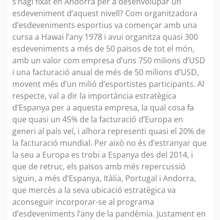
s’hagi fixat en Andorra per a desenvolupar un
esdeveniment d’aquest nivell? Com organitzadora
d’esdeveniments esportius va començar amb una
cursa a Hawai l’any 1978 i avui organitza quasi 300
esdeveniments a més de 50 països de tot el món,
amb un valor com empresa d’uns 750 milions d’USD
i una facturació anual de més de 50 milions d’USD,
movent més d’un milió d’esportistes participants. Al
respecte, val a dir la importància estratègica
d’Espanya per a aquesta empresa, la qual cosa fa
que quasi un 45% de la facturació d’Europa en
generi al país veí, i alhora representi quasi el 20% de
la facturació mundial. Per això no és d’estranyar que
la seu a Europa es trobi a Espanya des del 2014, i
que de retruc, els països amb més repercussió
siguin, a més d’Espanya, Itàlia, Portugal i Andorra,
que mercès a la seva ubicació estratègica va
aconseguir incorporar-se al programa
d’esdeveniments l’any de la pandèmia. Justament en