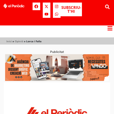
SUBSCRIU-
T'HI
Inici
»
Opinió
»
Lorca i Falla
Publicitat