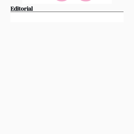
Editorial
Editorial
Els referents també passen per casa