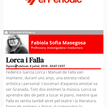
El Periòdic d'Andorra
Fabiola Sofia Masegosa
Professora, investigadora i traductora
Lorca i Falla
Opinió
Publicat:
4 juliol, 2018 - 03:07 CEST
Federico García Lorca i Manuel de Falla van
mantenir, durant uns anys, una estreta relació
artística i personal. L’escenari d’aquesta amistat va
ser Granada. Tots dos estimen la música. Lorca va
aprendre des de petit a tocar el piano, mentre que
Falla es sentia també atret pel teatre i la literatura.
Entre els primers a donar al compositor la