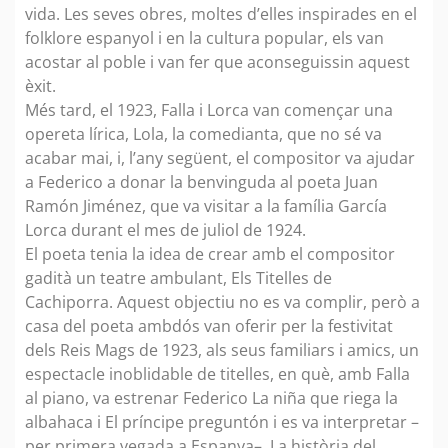
vida. Les seves obres, moltes d’elles inspirades en el
folklore espanyol i en la cultura popular, els van
acostar al poble i van fer que aconseguissin aquest
èxit.
Més tard, el 1923, Falla i Lorca van començar una
opereta lírica, Lola, la comedianta, que no sé va
acabar mai, i, l’any següent, el compositor va ajudar
a Federico a donar la benvinguda al poeta Juan
Ramón Jiménez, que va visitar a la família García
Lorca durant el mes de juliol de 1924.
El poeta tenia la idea de crear amb el compositor
gadità un teatre ambulant, Els Titelles de
Cachiporra. Aquest objectiu no es va complir, però a
casa del poeta ambdós van oferir per la festivitat
dels Reis Mags de 1923, als seus familiars i amics, un
espectacle inoblidable de titelles, en què, amb Falla
al piano, va estrenar Federico La niña que riega la
albahaca i El príncipe preguntón i es va interpretar –
per primera vegada a Espanya– La història del