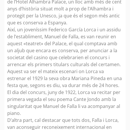
de l’Hotel Alhambra Palace, un lloc amb més de cent
anys d’història situat molt a prop de l’Alhambra i
protegit per la Unesco, ja que és el segon més antic
que es conserva a Espanya.
Així, un joveníssim Federico García Lorca i un assidu
de l’establiment, Manuel de Falla, es van reunir en
aquest «teatret» del Palace, el qual comptava amb
un aljub que encara es conserva, per anunciar a la
societat del casino que celebrarien el concurs i
arrencar els primers titulars culturals del certamen.
Aquest va ser el mateix escenari on Lorca va
estrenar el 1929 la seva obra Mariana Pineda en una
festa que, segons es diu, va durar més de 24 hores.
El dia del concurs, juny de 1922, Lorca va recitar per
primera vegada el seu poema Cante Jondo amb la
singularitat que Manuel de Falla li va acompanyar al
piano.
D’altra part, cal destacar que tots dos, Falla i Lorca,
van aconseguir reconeixement internacional en