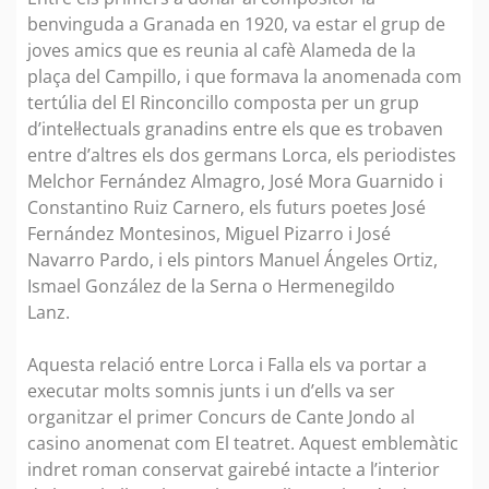
benvinguda a Granada en 1920, va estar el grup de
joves amics que es reunia al cafè Alameda de la
plaça del Campillo, i que formava la anomenada com
tertúlia del El Rinconcillo composta per un grup
d’intel·lectuals granadins entre els que es trobaven
entre d’altres els dos germans Lorca, els periodistes
Melchor Fernández Almagro, José Mora Guarnido i
Constantino Ruiz Carnero, els futurs poetes José
Fernández Montesinos, Miguel Pizarro i José
Navarro Pardo, i els pintors Manuel Ángeles Ortiz,
Ismael González de la Serna o Hermenegildo
Lan
Aquesta relació entre Lorca i Falla els va portar a
executar molts somnis junts i un d’ells va ser
organitzar el primer Concurs de Cante Jondo al
casino anomenat com El teatret. Aquest emblemàtic
indret roman conservat gairebé intacte a l’interior