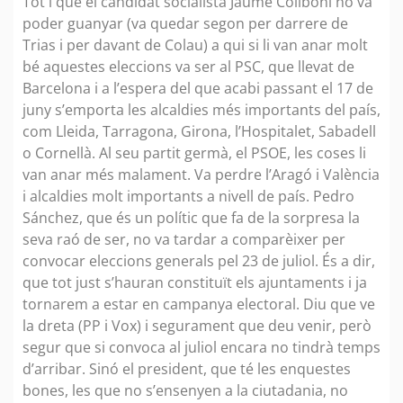
Tot i que el candidat socialista Jaume Collboni no va
poder guanyar (va quedar segon per darrere de
Trias i per davant de Colau) a qui si li van anar molt
bé aquestes eleccions va ser al PSC, que llevat de
Barcelona i a l’espera del que acabi passant el 17 de
juny s’emporta les alcaldies més importants del país,
com Lleida, Tarragona, Girona, l’Hospitalet, Sabadell
o Cornellà. Al seu partit germà, el PSOE, les coses li
van anar més malament. Va perdre l’Aragó i València
i alcaldies molt importants a nivell de país. Pedro
Sánchez, que és un polític que fa de la sorpresa la
seva raó de ser, no va tardar a comparèixer per
convocar eleccions generals pel 23 de juliol. És a dir,
que tot just s’hauran constituït els ajuntaments i ja
tornarem a estar en campanya electoral. Diu que ve
la dreta (PP i Vox) i segurament que deu venir, però
segur que si convoca al juliol encara no tindrà temps
d’arribar. Sinó el president, que té les enquestes
bones, les que no s’ensenyen a la ciutadania, no