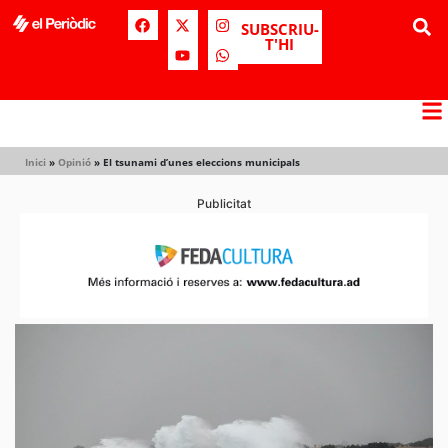
SUBSCRIU-
T'HI
Inici
»
Opinió
»
El tsunami d’unes eleccions municipals
Publicitat