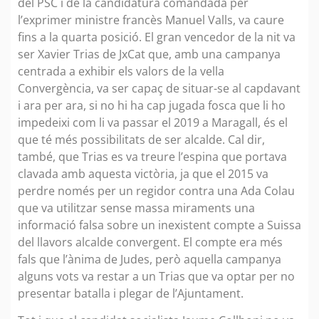
del PSC i de la candidatura comandada per
l’exprimer ministre francès Manuel Valls, va caure
fins a la quarta posició. El gran vencedor de la nit va
ser Xavier Trias de JxCat que, amb una campanya
centrada a exhibir els valors de la vella
Convergència, va ser capaç de situar-se al capdavant
i ara per ara, si no hi ha cap jugada fosca que li ho
impedeixi com li va passar el 2019 a Maragall, és el
que té més possibilitats de ser alcalde. Cal dir,
també, que Trias es va treure l’espina que portava
clavada amb aquesta victòria, ja que el 2015 va
perdre només per un regidor contra una Ada Colau
que va utilitzar sense massa miraments una
informació falsa sobre un inexistent compte a Suissa
del llavors alcalde convergent. El compte era més
fals que l’ànima de Judes, però aquella campanya
alguns vots va restar a un Trias que va optar per no
presentar batalla i plegar de l’Ajuntament.