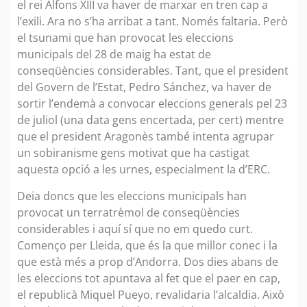
el rei Alfons XIII va haver de marxar en tren cap a
l’exili. Ara no s’ha arribat a tant. Només faltaria. Però
el tsunami que han provocat les eleccions
municipals del 28 de maig ha estat de
conseqüències considerables. Tant, que el president
del Govern de l’Estat, Pedro Sánchez, va haver de
sortir l’endemà a convocar eleccions generals pel 23
de juliol (una data gens encertada, per cert) mentre
que el president Aragonès també intenta agrupar
un sobiranisme gens motivat que ha castigat
aquesta opció a les urnes, especialment la d’ERC.
Deia doncs que les eleccions municipals han
provocat un terratrèmol de conseqüències
considerables i aquí sí que no em quedo curt.
Començo per Lleida, que és la que millor conec i la
que està més a prop d’Andorra. Dos dies abans de
les eleccions tot apuntava al fet que el paer en cap,
el republicà Miquel Pueyo, revalidaria l’alcaldia. Això