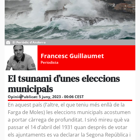
El Periòdic d'Andorra
Francesc Guillaumet
Periodista
El tsunami d’unes eleccions
municipals
Opinió
Publicat:
5 juny, 2023 - 00:06 CEST
En aquest país (l’altre, el que teniu més enllà de la
Farga de Moles) les eleccions municipals acostumen
a portar càrrega de profunditat. I sinó mireu què va
passar el 14 d’abril del 1931 quan després de votar
els ajuntaments es va declarar la Segona República i