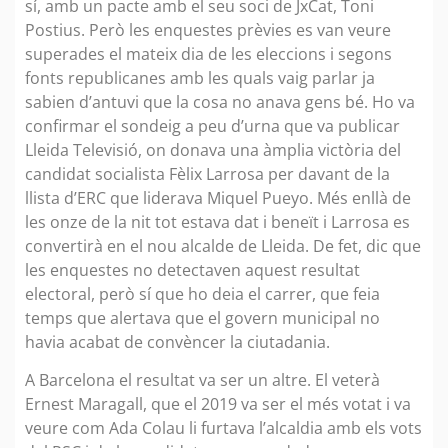
sí, amb un pacte amb el seu soci de JxCat, Toni
Postius. Però les enquestes prèvies es van veure
superades el mateix dia de les eleccions i segons
fonts republicanes amb les quals vaig parlar ja
sabien d’antuvi que la cosa no anava gens bé. Ho va
confirmar el sondeig a peu d’urna que va publicar
Lleida Televisió, on donava una àmplia victòria del
candidat socialista Fèlix Larrosa per davant de la
llista d’ERC que liderava Miquel Pueyo. Més enllà de
les onze de la nit tot estava dat i beneït i Larrosa es
convertirà en el nou alcalde de Lleida. De fet, dic que
les enquestes no detectaven aquest resultat
electoral, però sí que ho deia el carrer, que feia
temps que alertava que el govern municipal no
havia acabat de convèncer la ciutadania.
A Barcelona el resultat va ser un altre. El veterà
Ernest Maragall, que el 2019 va ser el més votat i va
veure com Ada Colau li furtava l’alcaldia amb els vots