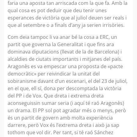
faria una aposta tan arriscada com la que fa. Amb la
qual cosa es pot deduir que deu tenir unes
esperances de victòria que al juliol deuen ser reals i
que al setembre o a finals d’any ja serien irrisòries.
Com deia tampoc li va anar bé la cosa a ERC, un
partit que governa la Generalitat i que fins ara
dominava diputacions (llevat de la de Barcelona) i
alcaldies de ciutats importants i mitjanes del país.
Aragonès es va empescar una proposta de «pacte
democràtic» per reivindicar la unitat del
sobiranisme davant d’un escenari, el del 23 de juliol,
en el que, ell sí, dona per descomptada la victòria
del PP i de Vox. Que dreta i extrema dreta
aconseguissin sumar seria (i aquí té raó Aragonès)
un drama. El PP sol pot agradar més o menys, però
és un partit de govern amb molta experiència
darrere, però Vox és l’extrema dreta i això ja sap
tothom que vol dir. Per tant, si té raó Sánchez