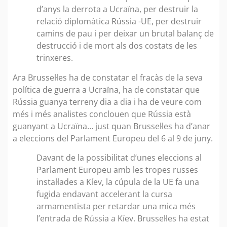
d’anys la derrota a Ucraïna, per destruir la
relació diplomàtica Rússia -UE, per destruir
camins de pau i per deixar un brutal balanç de
destrucció i de mort als dos costats de les
trinxeres.
Ara Brussel·les ha de constatar el fracàs de la seva
política de guerra a Ucraïna, ha de constatar que
Rússia guanya terreny dia a dia i ha de veure com
més i més analistes conclouen que Rússia està
guanyant a Ucraïna… just quan Brussel·les ha d’anar
a eleccions del Parlament Europeu del 6 al 9 de juny.
Davant de la possibilitat d’unes eleccions al
Parlament Europeu amb les tropes russes
instal·lades a Kíev, la cúpula de la UE fa una
fugida endavant accelerant la cursa
armamentista per retardar una mica més
l’entrada de Rússia a Kíev. Brussel·les ha estat