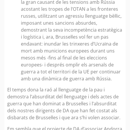
la gran causant de les tensions amb Rússia
acostant les tropes de l’OTAN a les fronteres
russes, utilitzant un agressiu llenguatge bèl·lic,
imposant unes sancions absurdes,
demostrant la seva incompetència estratègica
i logística i, ara, Brussel·les vol fer un pas
endavant: inundar les trinxeres d’Ucraïna de
mort amb municions europees durant uns
mesos més -fins al final de les eleccions
europees- i després omplir els arsenals de
guerra a tot el territori de la UE per continuar
amb una dinàmica de guerra amb Rússia.
El temps dona la raó al llenguatge de la pau i
demostra l’absurditat del llenguatge i dels actes de
guerra que han dominat a Brussel·les i l’absurditat
dels nostres dirigents de DA que han fet costat als
disbarats de Brussel·les i que ara s’hi volen associar.
Em sembla que el projecte de DA d’associar Andorra