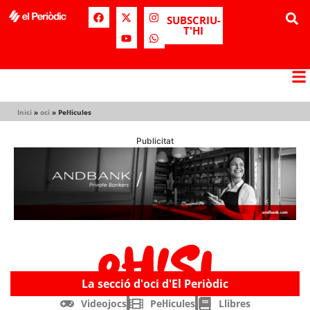
SUBSCRIU-
T'HI
Inici
»
oci
»
Pel·licules
Publicitat
La secció d'oci d'El Periòdic
Videojocs
Pel·licules
Llibres