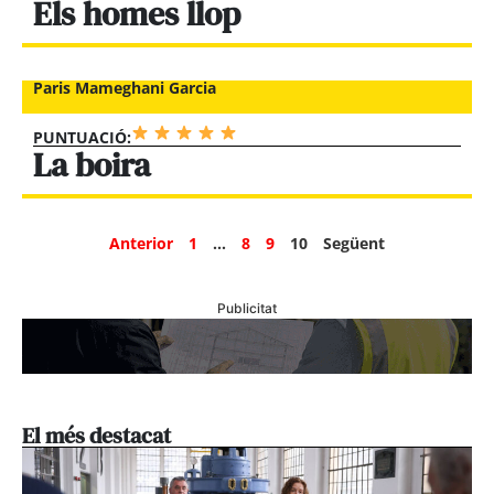
Els homes llop
Paris Mameghani Garcia
PUNTUACIÓ:
La boira
Anterior
1
…
8
9
10
Següent
Publicitat
El més destacat