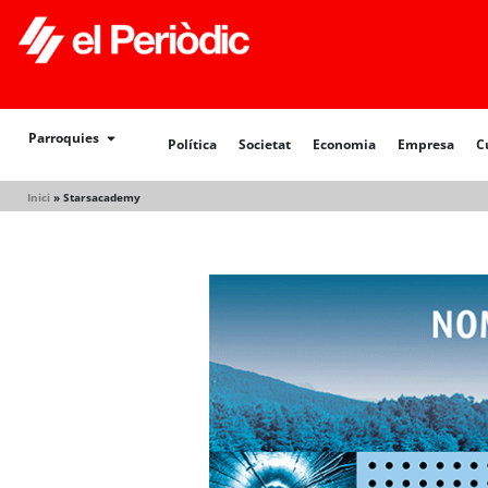
Política
Societat
Economia
Empresa
Cultur
Parroquies
Política
Societat
Economia
Empresa
C
Inici
»
Starsacademy