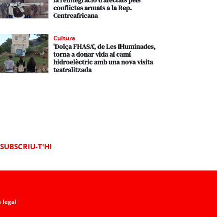
la reintegració d’afectats pels
conflictes armats a la Rep.
Centreafricana
Cultura
‘Dolça FHASA’, de Les Il·luminades,
torna a donar vida al camí
hidroelèctric amb una nova visita
teatralitzada
SUBSCRIU-T'HI
 legal