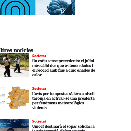
ltres noticies
Societat
Un estiu sense precedents: el juliol
més càlid des que es tenen dades i
el rècord amb fins a cinc onades de
calor
Societat
L’avís per tempestes s’eleva a nivell
taronja en activar-se una prealerta
per fenòmens meteorològics
violents
Societat
Unicef destinarà el sopar solidari a