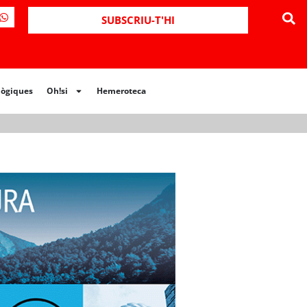
ues
Oh!si
Hemeroteca
SUBSCRIU-T'HI
lògiques
Oh!si
Hemeroteca