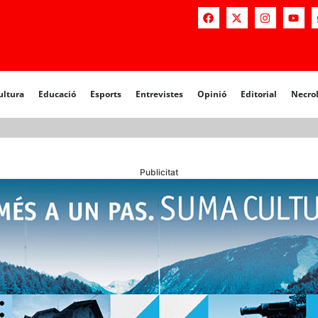
a
Educació
Esports
Entrevistes
Opinió
Editorial
Necrològiq
ultura
Educació
Esports
Entrevistes
Opinió
Editorial
Necro
Publicitat