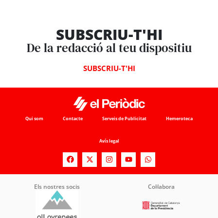
SUBSCRIU-T'HI
De la redacció al teu dispositiu
SUBSCRIU-T'HI
Qui som
Contacte
Serveis de Publicitat
Hemeroteca
Avís legal
Els nostres socis
Col·labora