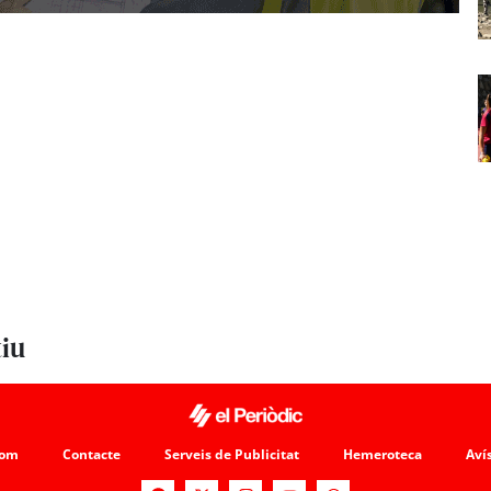
tiu
som
Contacte
Serveis de Publicitat
Hemeroteca
Avís