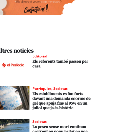
ltres noticies
Editorial
Els referents també passen per
casa
Parròquies
,
Societat
Els establiments es fan forts
davant una demanda enorme de
gel que apuja fins al 95% en un
juliol que ja és històric
Societat
La pesca sense mort continua
creixent en popularitat en una