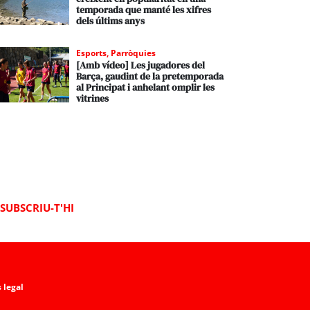
temporada que manté les xifres
dels últims anys
Esports
,
Parròquies
[Amb vídeo] Les jugadores del
Barça, gaudint de la pretemporada
al Principat i anhelant omplir les
vitrines
SUBSCRIU-T'HI
 legal