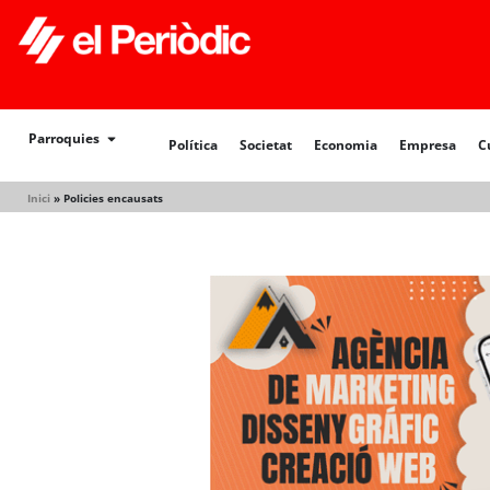
Política
Societat
Economia
Empresa
Cultur
Parroquies
Política
Societat
Economia
Empresa
C
Inici
»
Policies encausats