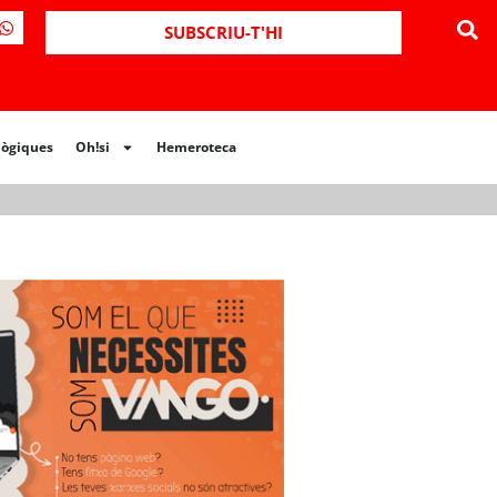
ues
Oh!si
Hemeroteca
SUBSCRIU-T'HI
lògiques
Oh!si
Hemeroteca