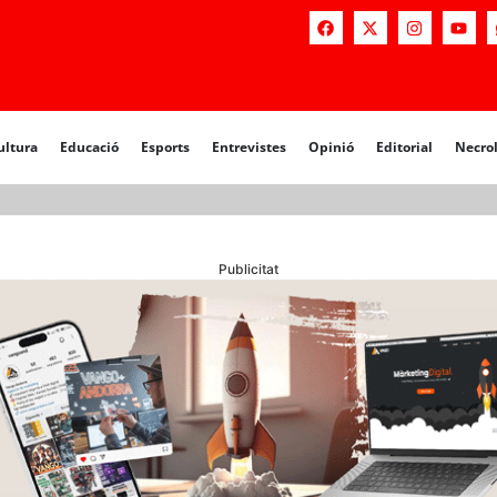
a
Educació
Esports
Entrevistes
Opinió
Editorial
Necrològiq
ultura
Educació
Esports
Entrevistes
Opinió
Editorial
Necro
Publicitat