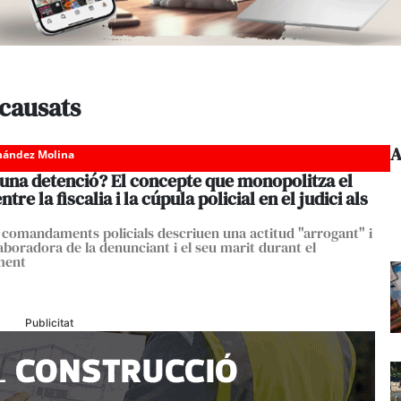
ncausats
A
nández Molina
 una detenció? El concepte que monopolitza el
tre la fiscalia i la cúpula policial en el judici als
 comandaments policials descriuen una actitud "arrogant" i
laboradora de la denunciant i el seu marit durant el
ment
Publicitat