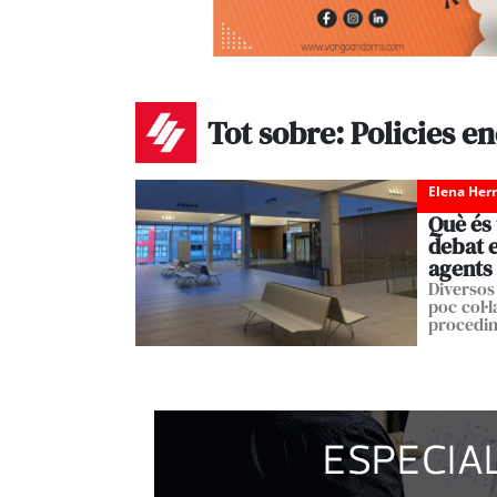
Tot sobre: Policies e
Elena Her
Què és
debat en
agents
Diversos
poc col·
procedi