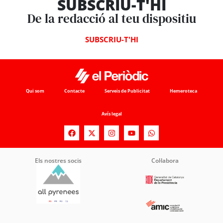
SUBSCRIU-T'HI
De la redacció al teu dispositiu
SUBSCRIU-T'HI
Qui som
Contacte
Serveis de Publicitat
Hemeroteca
Avís legal
Els nostres socis
Col·labora