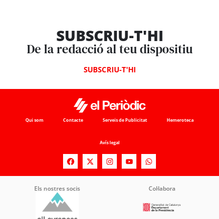
SUBSCRIU-T'HI
De la redacció al teu dispositiu
SUBSCRIU-T'HI
Qui som
Contacte
Serveis de Publicitat
Hemeroteca
Avís legal
Els nostres socis
Col·labora