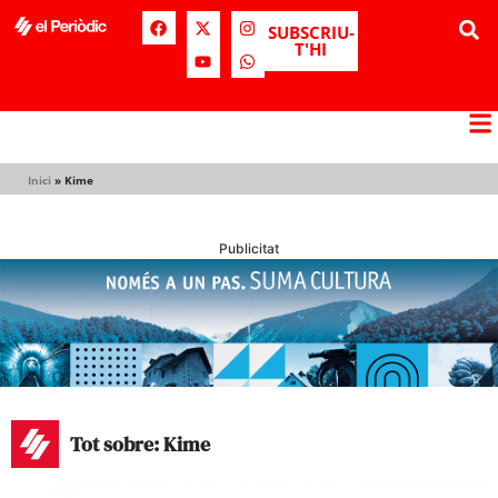
SUBSCRIU-
T'HI
Inici
»
Kime
Publicitat
Tot sobre: Kime