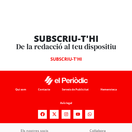
SUBSCRIU-T'HI
De la redacció al teu dispositiu
SUBSCRIU-T'HI
Qui som
Contacte
Serveis de Publicitat
Hemeroteca
Avís legal
Els nostres socis
Col·labora