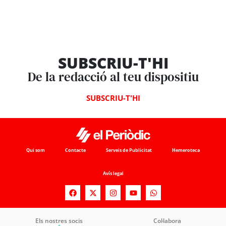
SUBSCRIU-T'HI
De la redacció al teu dispositiu
SUBSCRIU-T'HI
Qui som
Contacte
Serveis de Publicitat
Hemeroteca
Avís legal
Els nostres socis
Col·labora