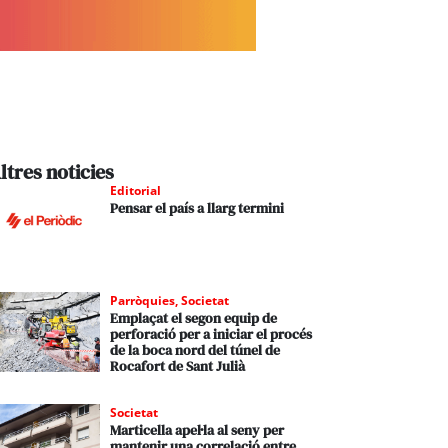
ltres noticies
Editorial
Pensar el país a llarg termini
Parròquies
,
Societat
Emplaçat el segon equip de
perforació per a iniciar el procés
de la boca nord del túnel de
Rocafort de Sant Julià
Societat
Marticella apel·la al seny per
mantenir una correlació entre