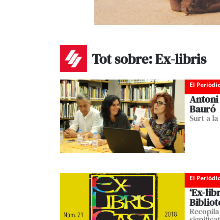
Tot sobre: Ex-libris
El Periòdi
Antoni 
Bauró
Surt a la
El Periòdi
‘Ex-lib
Bibliot
Recopila 
significat