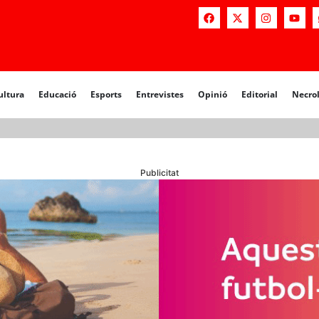
a
Educació
Esports
Entrevistes
Opinió
Editorial
Necrològiq
ultura
Educació
Esports
Entrevistes
Opinió
Editorial
Necro
Publicitat