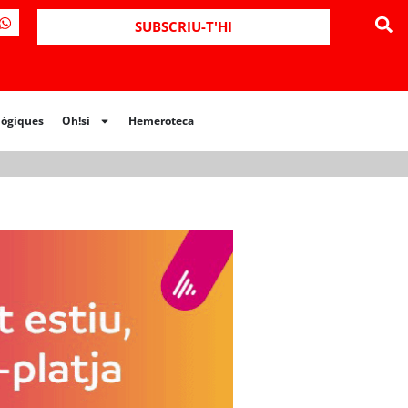
ues
Oh!si
Hemeroteca
SUBSCRIU-T'HI
lògiques
Oh!si
Hemeroteca