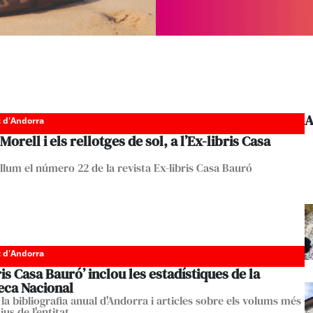
A
c d'Andorra
Morell i els rellotges de sol, a l’Ex-libris Casa
 llum el número 22 de la revista Ex-libris Casa Bauró
c d'Andorra
ris Casa Bauró’ inclou les estadístiques de la
eca Nacional
la bibliografia anual d'Andorra i articles sobre els volums més
ius de l'entitat