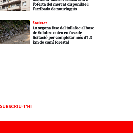
l’oferta del mercat disponible i
l’arribada de nouvinguts
Societat
La segona fase del tallafoc al bosc
de Solobre entra en fase de
licitació per completar més d’1,3
km de camí forestal
SUBSCRIU-T'HI