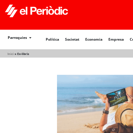
Política
Societat
Economia
Empresa
Cultur
Parroquies
Política
Societat
Economia
Empresa
C
Inici
»
Ex-libris