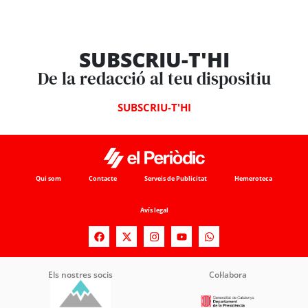
SUBSCRIU-T'HI
De la redacció al teu dispositiu
SUBSCRIU-T'HI
Qui som
Contacte
Serveis de Publicitat
Hemeroteca
Avís legal
Els nostres socis
Col·labora