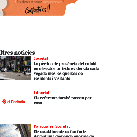
ltres noticies
Societat
La pèrdua de presència del català
en el sector turístic evidencia cada
vegada més les queixes de
residents i visitants
Editorial
Els referents també passen per
casa
Parròquies
,
Societat
Els establiments es fan forts
davant una demanda enorme de