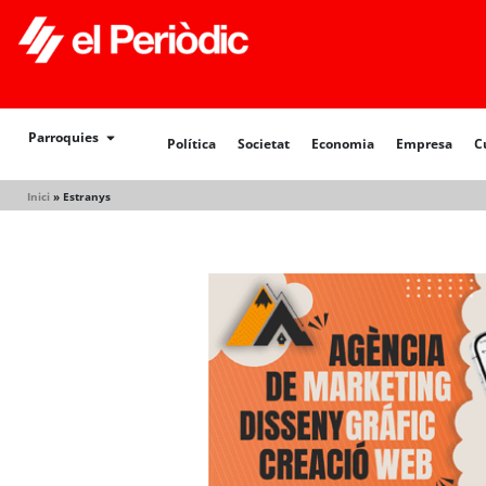
Política
Societat
Economia
Empresa
Cultur
Parroquies
Política
Societat
Economia
Empresa
C
Inici
»
Estranys