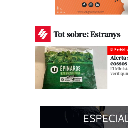
Tot sobre: Estranys
El Periòdi
Alerta 
cossos 
El Minis
verifiqui