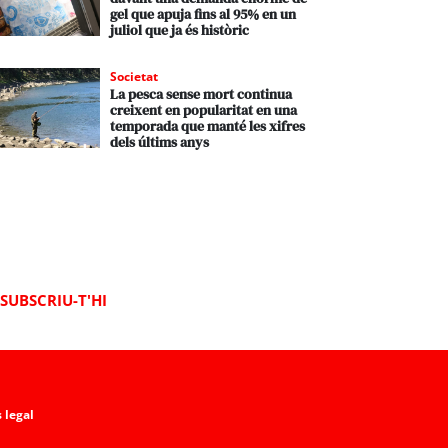
gel que apuja fins al 95% en un
juliol que ja és històric
Societat
La pesca sense mort continua
creixent en popularitat en una
temporada que manté les xifres
dels últims anys
SUBSCRIU-T'HI
 legal