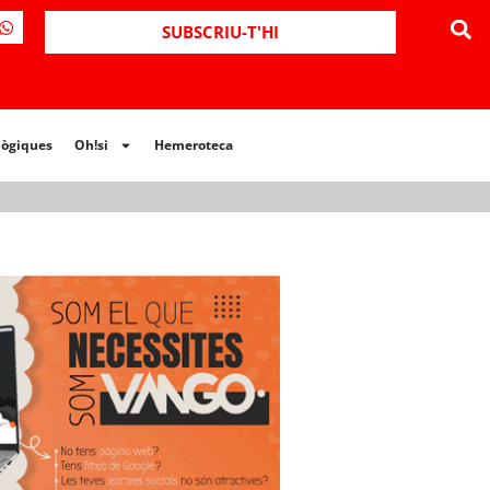
ues
Oh!si
Hemeroteca
SUBSCRIU-T'HI
lògiques
Oh!si
Hemeroteca