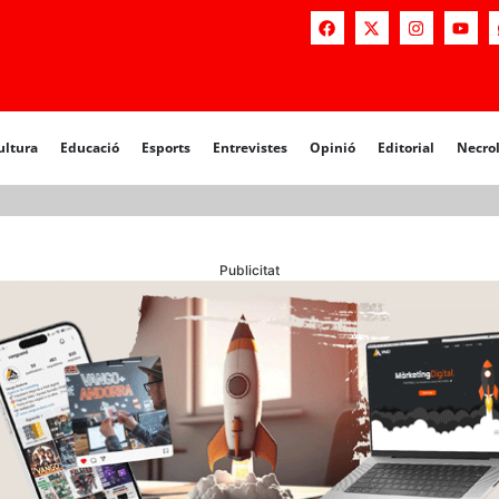
a
Educació
Esports
Entrevistes
Opinió
Editorial
Necrològiq
ultura
Educació
Esports
Entrevistes
Opinió
Editorial
Necro
Publicitat