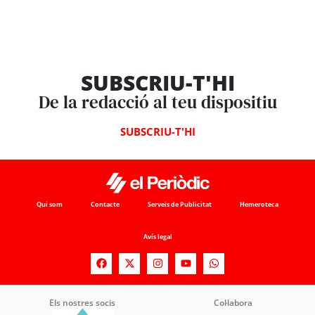
SUBSCRIU-T'HI
De la redacció al teu dispositiu
SUBSCRIU-T'HI
Qui som
Contacte
Serveis de Publicitat
Hemeroteca
Avís legal
Els nostres socis
Col·labora