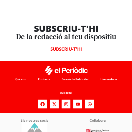
SUBSCRIU-T'HI
De la redacció al teu dispositiu
SUBSCRIU-T'HI
Qui som
Contacte
Serveis de Publicitat
Hemeroteca
Avís legal
Els nostres socis
Col·labora