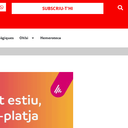
ues
Oh!si
Hemeroteca
SUBSCRIU-T'HI
lògiques
Oh!si
Hemeroteca