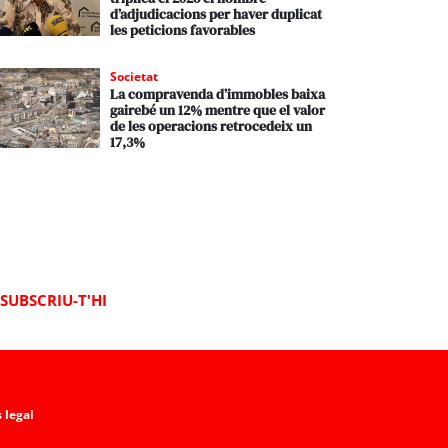
d’adjudicacions per haver duplicat
les peticions favorables
Societat
La compravenda d’immobles baixa
gairebé un 12% mentre que el valor
de les operacions retrocedeix un
17,3%
SUBSCRIU-T'HI
 legal