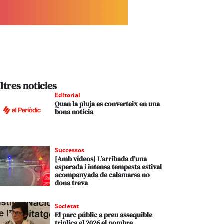
ltres noticies
Editorial
Quan la pluja es converteix en una
bona notícia
Successos
[Amb vídeos] L’arribada d’una
esperada i intensa tempesta estival
acompanyada de calamarsa no
dona treva
Societat
El parc públic a preu assequible
triplica el 2026 el nombre