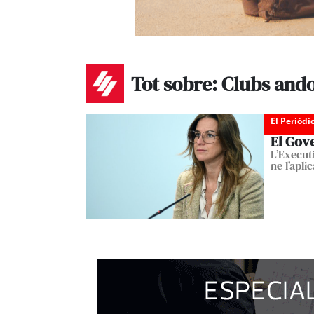
Tot sobre: Clubs and
El Periòdi
El Gove
L’Execut
ne l’apli