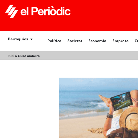
Política
Societat
Economia
Empresa
Cultur
Parroquies
Política
Societat
Economia
Empresa
C
Inici
»
Clubs andorra