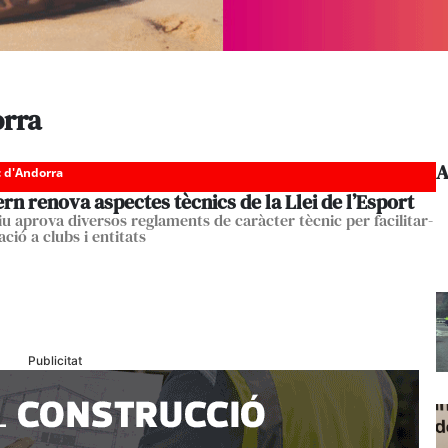
orra
A
c d'Andorra
rn renova aspectes tècnics de la Llei de l’Esport
iu aprova diversos reglaments de caràcter tècnic per facilitar-
cació a clubs i entitats
Publicitat