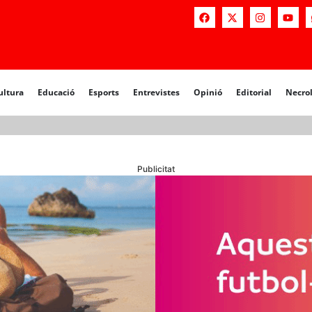
a
Educació
Esports
Entrevistes
Opinió
Editorial
Necrològiq
ultura
Educació
Esports
Entrevistes
Opinió
Editorial
Necro
Publicitat