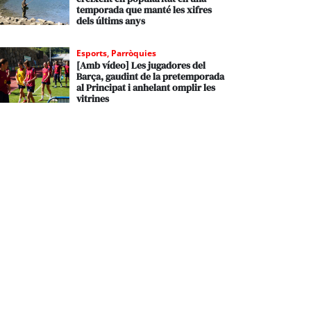
temporada que manté les xifres
dels últims anys
Esports
,
Parròquies
[Amb vídeo] Les jugadores del
Barça, gaudint de la pretemporada
al Principat i anhelant omplir les
vitrines