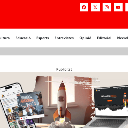
a
Educació
Esports
Entrevistes
Opinió
Editorial
Necrològiq
ultura
Educació
Esports
Entrevistes
Opinió
Editorial
Necro
Publicitat