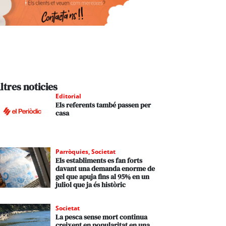
ltres noticies
Editorial
Els referents també passen per
casa
Parròquies
,
Societat
Els establiments es fan forts
davant una demanda enorme de
gel que apuja fins al 95% en un
juliol que ja és històric
Societat
La pesca sense mort continua
creixent en popularitat en una