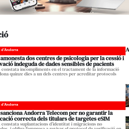
ció
A
c d'Andorra
amonesta dos centres de psicologia per la cessió i
vació indeguda de dades sensibles de pacients
a constata incompliments en el tractament de la informació
 dona quinze dies a un dels centres per acreditar protocols
c d'Andorra
 sanciona Andorra Telecom per no garantir la
icació correcta dels titulars de targetes eSIM
a constata suplantacions d’identitat i migracions no
des, i obliga l’empresa a revisar el protocol de verificació en