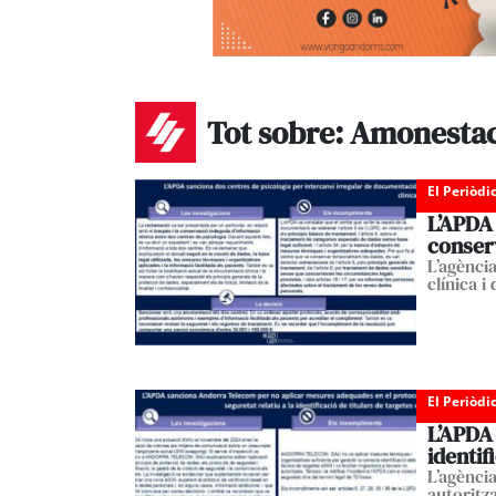
Tot sobre: Amonesta
El Periòdi
L’APDA 
conser
L’agènci
clínica i
El Periòdi
L’APDA
identif
L’agènci
autoritza