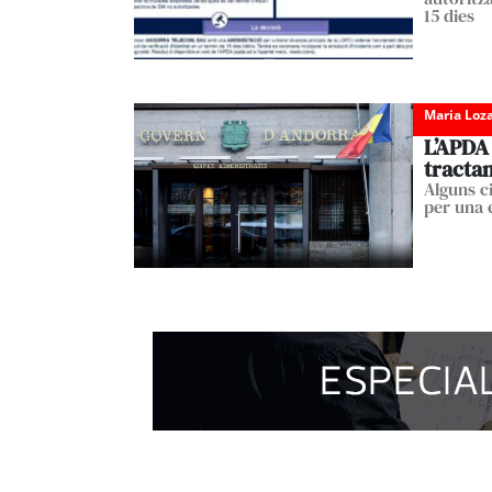
15 dies
Maria Loz
L’APDA
tracta
Alguns c
per una 