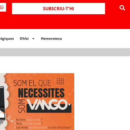
ues
Oh!si
Hemeroteca
SUBSCRIU-T'HI
lògiques
Oh!si
Hemeroteca