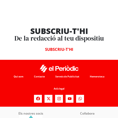
SUBSCRIU-T'HI
De la redacció al teu dispositiu
SUBSCRIU-T'HI
Qui som
Contacte
Serveis de Publicitat
Hemeroteca
Avís legal
Els nostres socis
Col·labora