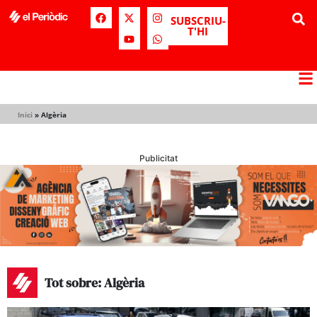
SUBSCRIU-
T'HI
Inici
»
Algèria
Publicitat
Tot sobre: Algèria